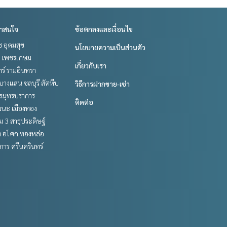
่าสนใจ
ข้อตกลงและเงื่อนไข
ช อุดมสุข
นโยบายความเป็นส่วนตัว
 เพชรเกษม
เกี่ยวกับเรา
ร์ รามอินทรา
บางแสน ชลบุรี สัตหีบ
วิธีการฝากขาย-เช่า
สมุทรปราการ
ติดต่อ
ฒนะ เมืองทอง
 3 สาธุประดิษฐ์
ิท อโศก ทองหล่อ
าร ศรีนครินทร์