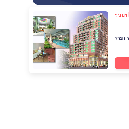
รวมป
รวมปร