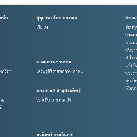
ตหีบ
สุขุมวิท อโศก ทองหล่อ
ทำเลน
เวีย 34
อ่อนนุ
บางแค
นวมินท
พัทยา 
สำโรง 
บางแค เพชรเกษม
แจ้งวั
ทพกรีฑา
เศรษฐสิริ ราชพฤกษ์ - สาย 1
พระราม
สุขุมว
พัฒนาก
พระราม 3 สาธุประดิษฐ์
รกษา
ไวด์เด็น บาย แสนสิริ
มิ
นวมินทร์ รามอินทรา