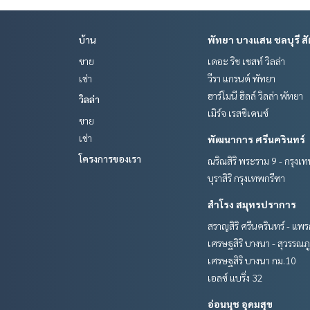
บ้าน
พัทยา บางแสน ชลบุรี สั
ขาย
เดอะ ริช เชสท์ วิลล่า
เช่า
วีรา แกรนด์ พัทยา
ฮาร์โมนี ฮิลล์ วิลล่า พัทยา
วิลล่า
เมิร์จ เรสซิเดนซ์
ขาย
เช่า
พัฒนาการ ศรีนครินทร์
โครงการของเรา
ณริณสิริ พระราม 9 - กรุงเ
บุราสิริ กรุงเทพกรีฑา
สำโรง สมุทรปราการ
สราญสิริ ศรีนครินทร์ - แพ
เศรษฐสิริ บางนา - สุวรรณภู
เศรษฐสิริ บางนา กม.10
เอลซ์ แบริ่ง 32
อ่อนนุช อุดมสุข