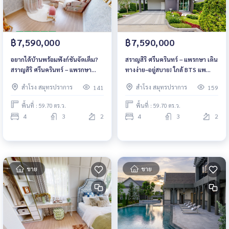
฿7,590,000
฿7,590,000
อยากได้บ้านพร้อมฟังก์ชันจัดเต็ม?
สราญสิริ ศรีนครินทร์ – แพรกษา เดิน
สราญสิริ ศรีนครินทร์ – แพรกษา
ทางง่าย–อยู่สบาย! ใกล้ BTS แพ
ตอบโจทย์ที่สุดในย่านศรีนครินทร์–
รกษา เพียง 2.3 กม. พร้อมสิ่งอำนวย
สำโรง สมุทรปราการ
สำโรง สมุทรปราการ
141
159
แพรกษา ราคาเริ่มต้นเพียง 7.59
ความสะดวกครบ เริ่มต้นเพียง 7.59
ลบ.* 📞 061-6161426 | 065-
ลบ.* 📞 061-6161426 | 065-
พื้นที่ : 59.70 ตร.ว.
พื้นที่ : 59.70 ตร.ว.
4496399 💚 LINE: @wsrcondo
4496399 💚 LINE: @wsrcondo
4
3
2
4
3
2
ขาย
ขาย