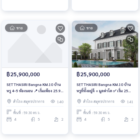
ขาย
ขาย
฿25,900,000
฿25,900,000
SETTHASIRI Bangna KM.10 บ้าน
SETTHASIRI Bangna KM.10 บ้าน
หรู 4–5 ห้องนอน 📍 เริ่มเพียง 25.9
หรูที่ทั้งอยู่ดี + มูลค่าโต ✅ เริ่ม 25
ล้านบาท | ทำเลบางนา – โซนเติบโต
ล้าน | ฟรีค่าส่วนกลาง 2 ปี 📞 061-
สำโรง สมุทรปราการ
สำโรง สมุทรปราการ
140
141
เร็วที่สุด📞065-4496399 💚 LINE:
6161426 | 065-4496399 💚 LINE:
@wsrcondo
@wsrcondo
พื้นที่ : 59.30 ตร.ว.
พื้นที่ : 59.30 ตร.ว.
4
5
2
4
5
2