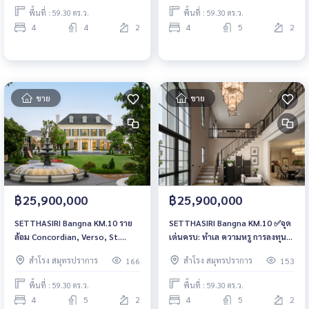
พื้นที่ : 59.30 ตร.ว.
พื้นที่ : 59.30 ตร.ว.
4
4
2
4
5
2
ขาย
ขาย
฿25,900,000
฿25,900,000
SETTHASIRI Bangna KM.10 ราย
SETTHASIRI Bangna KM.10 ✅จุด
ล้อม Concordian, Verso, St.
เด่นครบ: ทำเล ความหรู การลงทุน
Andrews 🏡 บ้านหรู 4–5 ห้องนอน
ครอบครัว📍 เริ่ม 25 ล้านบาท | ฟรี
สำโรง สมุทรปราการ
สำโรง สมุทรปราการ
166
153
เริ่ม 25.9 ล้านบาท 📲 นัดชมบ้านจริง
ค่าส่วนกลาง 2 ปี 📲ทักเลย! 📞061-
ได้ทันที โทร. 061-6161426 | 065-
6161426💚 LINE: @wsrcondo
พื้นที่ : 59.30 ตร.ว.
พื้นที่ : 59.30 ตร.ว.
4496399 💚 LINE: @wsrcondo
4
5
2
4
5
2