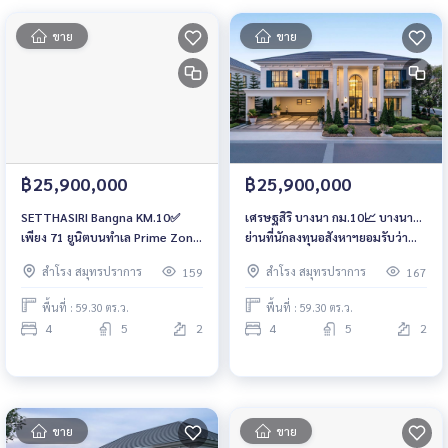
ขาย
ขาย
฿25,900,000
฿25,900,000
SETTHASIRI Bangna KM.10✅
เศรษฐสิริ บางนา กม.10📈 บางนา…
เพียง 71 ยูนิตบนทำเล Prime Zone
ย่านที่นักลงทุนอสังหาฯยอมรับว่า
📞 061-6161426💚LINE:
มูลค่าโตเร็วที่สุด ถ้าจะซื้อบ้านหรู
สำโรง สมุทรปราการ
สำโรง สมุทรปราการ
159
167
@wsrcondo
ต้องเลือกทำเลที่ “ทั้งอยู่อาศัยดี +
เพิ่มมูลค่าได้จริง” 🏡 SETTHASIRI
พื้นที่ : 59.30 ตร.ว.
พื้นที่ : 59.30 ตร.ว.
Bangna KM.10 เริ่ม 25.9 ล้านบาท
4
5
2
4
5
2
📞 061-6161426
ขาย
ขาย