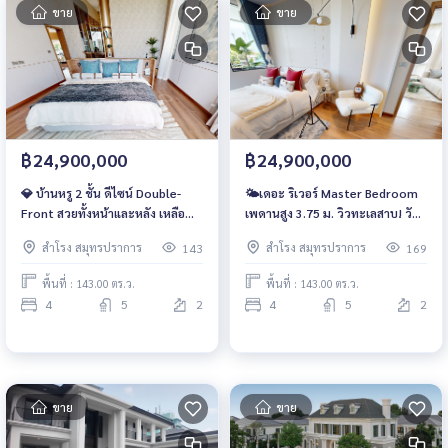
ขาย
ขาย
฿24,900,000
฿24,900,000
💎 บ้านหรู 2 ชั้น ดีไซน์ Double-
🌤เดอะ ริเวอร์ Master Bedroom
Front สวยทั้งหน้าและหลัง เหลือ
เพดานสูง 3.75 ม. วิวทะเลสาบ! วัน
เพียง 2 ยูนิตสุดท้าย! 24.9 ลบ.📲
นี้ลดเหลือ 24.9 ลบ. (Bangna –
สำโรง สมุทรปราการ
สำโรง สมุทรปราการ
143
169
061-6161426 | 065-4496399 🟩
Lake 26) 📲061-6161426 | 065-
LINE: @wsrcondo
4496399 🟩 LINE: @wsrcondo
พื้นที่ : 143.00 ตร.ว.
พื้นที่ : 143.00 ตร.ว.
4
5
2
4
5
2
ขาย
ขาย