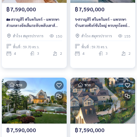
฿7,590,000
฿7,590,000
🏡 สราญสิริ ศรีนครินทร์ – แพรกษา
✨สราญสิริ ศรีนครินทร์ – แพรกษา
ส่วนกลางจัดเต็มระดับคลับเฮาส์
บ้านสวยฟังก์ชันใหญ่ ครบทุกโจทย์
พรีเมียม พร้อมสระเกลือ ฟิตเนส
ครอบครัวยุคใหม่ พร้อมห้องนอนผู้
สำโรง สมุทรปราการ
สำโรง สมุทรปราการ
150
155
และ Pet Zone ราคาเริ่มต้น 7.59
สูงอายุ! เริ่ม 7.59 ลบ.* 📞 061-
ลบ.* 📞 061-6161426 | 065-
6161426 | 065-4496399 💚 LINE:
พื้นที่ : 59.70 ตร.ว.
พื้นที่ : 59.70 ตร.ว.
4496399 💚 LINE: @wsrcondo
@wsrcondo
4
3
2
4
3
2
ขาย
ขาย
฿7,590,000
฿7,590,000