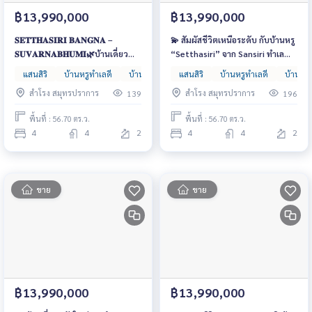
฿13,990,000
฿13,990,000
𝐒𝐄𝐓𝐓𝐇𝐀𝐒𝐈𝐑𝐈 𝐁𝐀𝐍𝐆𝐍𝐀 –
💫 สัมผัสชีวิตเหนือระดับ กับบ้านหรู
𝐒𝐔𝐕𝐀𝐑𝐍𝐀𝐁𝐇𝐔𝐌𝐈🌿บ้านเดี่ยว
“Setthasiri” จาก Sansiri ทำเล
พร้อมอยู่ ฟังก์ชันครบทุกมิติ ตอบ
ทอง ใกล้สุวรรณภูมิ เดินทางง่ายทุก
แสนสิริ
บ้านหรูทำเลดี
บ้านหรูหลังใหญ่
แสนสิริ
บ้านเดี่ยว
บ้านหรูทำเลดี
บ้านหรู
โจทย์ชีวิตครอบครัวจริง ทำเล
เส้นทาง — ราคาเริ่ม 15–30 ล้านบาท
สำโรง สมุทรปราการ
สำโรง สมุทรปราการ
139
196
prime zone ใกล้สนามบิน
สุวรรณภูมิ เริ่มต้นเพียง 15 ล้านบาท
พื้นที่ : 56.70 ตร.ว.
พื้นที่ : 56.70 ตร.ว.
4
4
2
4
4
2
ขาย
ขาย
฿13,990,000
฿13,990,000