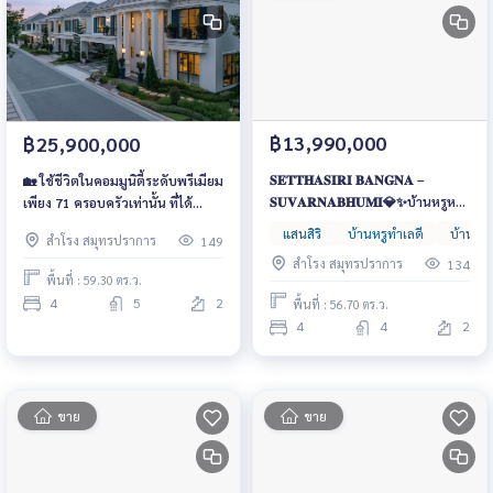
฿13,990,000
฿25,900,000
𝐒𝐄𝐓𝐓𝐇𝐀𝐒𝐈𝐑𝐈 𝐁𝐀𝐍𝐆𝐍𝐀 –
🏡 ใช้ชีวิตในคอมมูนิตี้ระดับพรีเมียม
𝐒𝐔𝐕𝐀𝐑𝐍𝐀𝐁𝐇𝐔𝐌𝐈💎✨บ้านหรูหลัง
เพียง 71 ครอบครัวเท่านั้น ที่ได้
ใหญ่สไตล์รีสอร์ต ใกล้ทางด่วนและ
ครอบครอง SETTHASIRI Bangna
แสนสิริ
บ้านหรูทำเลดี
บ้านหรู
สำโรง สมุทรปราการ
149
ห้างสรรพสินค้าชั้นนำ เริ่มต้นเพียง
KM.10 📞 061-6161426 | 065-
สำโรง สมุทรปราการ
134
15 ล้านบาท
4496399 | 💚 LINE: @wsrcondo
พื้นที่ : 59.30 ตร.ว.
4
5
2
พื้นที่ : 56.70 ตร.ว.
4
4
2
ขาย
ขาย