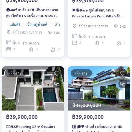
฿39,900,000
🚇เอลซ์ แบริ่ง 32🌟 เดินทางสะดวก
🌟🤩 Rare สุดในโซนบางนา!
สุด! ใกล้ BTS แบริ่ง 2 กม. & MRT
Private Luxury Pool Villa หลัง
ศรีแบริ่ง 2.7 กม. — เหลือหลังเดียว
สุดท้าย 39.9 ล้านเท่านั้น‼️ 📞 093-
แสนสิริ
บ้านหรูทำเลดี
บ้านหรูหลังใหญ่
บ้านเดี่ยว
สำโรง สมุทรปราการ
142
39.9 ล้าน‼️ 📞 093-1681685 | 065-
1681685 | 065-4496399 | 💚 LINE:
สำโรง สมุทรปราการ
146
4496399 | 💚 LINE: @wsrcond
@wsrcondo
พื้นที่ : 170.20 ตร.ว.
4
5
1
พื้นที่ : 170.20 ตร.ว.
4
5
2
ขาย
ขาย
฿47,000,000
฿39,900,000
฿39,900,000
🏊‍♂️ELSE bearing 32 ✨ บ้านเดี่ยว
4️⃣ 🎓💖 ทำเลโรงเรียนนานาชาติ!!