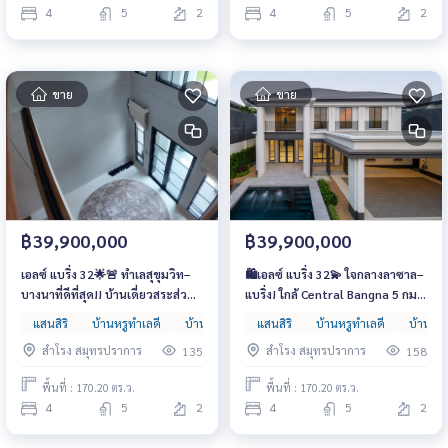
4
5
2
4
5
2
ขาย
ขาย
฿39,900,000
฿39,900,000
เอลซ์ แบริ่ง 32🌟🚨 ทำเลสุขุมวิท–
🛍เอลซ์ แบริ่ง 32💫 ใจกลางลาซาล–
บางนาที่ดีที่สุด!! บ้านเดี่ยวสระส่วน
แบริ่ง! ใกล้ Central Bangna 5 กม.
ตัว + เรือนรับรอง บนที่ดิน 170
ราคาเพียง 39.9 ล้าน🔥 📞 093-
แสนสิริ
บ้านหรูทำเลดี
บ้านหรูหลังใหญ่
แสนสิริ
บ้านเดี่ยว
บ้านหรูทำเลดี
บ้านหรู
ตร.วา หลังสุดท้าย ราคาเพียง 39.9
1681685 | 065-4496399 | 💚 LINE:
สำโรง สมุทรปราการ
สำโรง สมุทรปราการ
135
158
ล้าน‼️ 📞 093-1681685 | 065-
@wsrcondo681685 | 065-
4496399 | 💚 LINE: @wsrcondo
4496399 | 💚 LINE: @wsrcondo
พื้นที่ : 170.20 ตร.ว.
พื้นที่ : 170.20 ตร.ว.
4
5
2
4
5
2