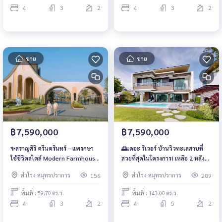
@wsrcondo
4
3
2
4
3
2
ขาย
ขาย
฿7,590,000
฿7,590,000
✨สราญสิริ ศรีนครินทร์ – แพรกษา
🌅เดอะ ริเวอร์ บ้านวิวทะเลสาบที่
ใช้ชีวิตสไตล์ Modern Farmhouse
สวยที่สุดในโครงการ! เหลือ 2 หลัง
ที่ทุกมุม “สวยจริง ใช้งานได้จริง”
ราคาเพียง 24.9 ลบ. สนใจสอบถาม
สำโรง สมุทรปราการ
สำโรง สมุทรปราการ
156
209
บ้านหลังใหญ่ เพดานสูง 4.5 ม. อยู่
เพิ่มเติม/นัดชมบ้าน 📲061-
สบายทั้งครอบครัว 📞 061-
6161426 | 065-4496399 🟩 LINE:
พื้นที่ : 59.70 ตร.ว.
พื้นที่ : 143.00 ตร.ว.
6161426 | 065-4496399 💚 LINE:
@wsrcondo
4
3
2
4
5
2
@wsrcondo