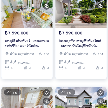
฿7,590,000
฿7,590,000
สราญสิริ ศรีนครินทร์ – แพรกษา✨ยก
โอกาสสุดท้าย!สราญสิริ ศรีนครินทร์
ระดับชีวิตครอบครัวในบ้าน
– แพรกษา บ้านใหญ่ดีไซน์โปร่ง
Modern Farmhouse ที่น่าอยู่ที่สุด
เพดานสูง 4.5 ม. คุ้มค่าที่สุดในโซนนี้
สำโรง สมุทรปราการ
สำโรง สมุทรปราการ
140
154
ในโซนแพรกษา ราคาเริ่มต้น 7.59
เริ่ม 7.59–9.99 ลบ.* 📞 061-
ลบ.* 📞 061-6161426 | 065-
6161426 | 065-4496399 💚 LINE:
พื้นที่ : 59.70 ตร.ว.
พื้นที่ : 59.70 ตร.ว.
4496399 💚 LINE: @wsrcondo
@wsrcondo
4
3
2
4
3
2
ขาย
ขาย