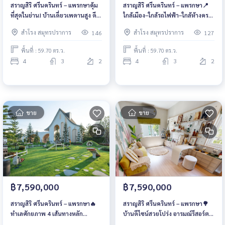
สราญสิริ ศรีนครินทร์ – แพรกษาคุ้ม
สราญสิริ ศรีนครินทร์ – แพรกษา📍
ที่สุดในย่าน! บ้านเดี่ยวเพดานสูง ดี
ใกล้เมือง–ใกล้รถไฟฟ้า–ใกล้ห้างครบ
ไซน์โมเดิร์นฟาร์มเฮาส์ อบอุ่นน่าอยู่
ทำเลศักยภาพที่สุดของศรีนครินทร์–
สำโรง สมุทรปราการ
สำโรง สมุทรปราการ
146
127
มาก ราคาเริ่มต้น 7.59 ลบ.* 📞 061-
แพรกษา! เริ่มต้นเพียง 7.59 ลบ.* 📞
6161426 | 065-4496399 💚 LINE:
061-6161426 | 065-4496399 💚
พื้นที่ : 59.70 ตร.ว.
พื้นที่ : 59.70 ตร.ว.
@wsrcondo
LINE: @wsrcondo
4
3
2
4
3
2
ขาย
ขาย
฿7,590,000
฿7,590,000
สราญสิริ ศรีนครินทร์ – แพรกษา🔥
สราญสิริ ศรีนครินทร์ – แพรกษา🌳
ทำเลศักยภาพ 4 เส้นทางหลัก
บ้านดีไซน์สวยโปร่ง อารมณ์รีสอร์ต
ศรีนครินทร์ สุขุมวิท ปากน้ำ แพ
ทุกวัน ราคาเริ่มต้น 7.59–9.99 ลบ.*