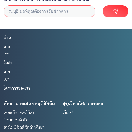
บ้าน
ขาย
เช่า
วิลล่า
ขาย
เช่า
โครงการของเรา
พัทยา บางแสน ชลบุรี สัตหีบ
สุขุมวิท อโศก ทองหล่อ
เดอะ ริช เชสท์ วิลล่า
เวีย 34
วีรา แกรนด์ พัทยา
ฮาร์โมนี ฮิลล์ วิลล่า พัทยา