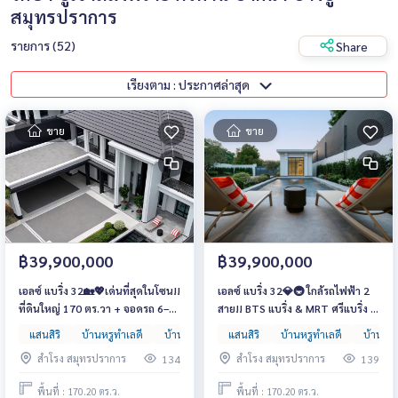
สมุทรปราการ
รายการ (52)
Share
เรียงตาม : ประกาศล่าสุด
ขาย
ขาย
฿39,900,000
฿39,900,000
เอลซ์ แบริ่ง 32🏡💖เด่นที่สุดในโซน!!
เอลซ์ แบริ่ง 32💎🚇 ใกล้รถไฟฟ้า 2
ที่ดินใหญ่ 170 ตร.วา + จอดรถ 6–9
สาย!! BTS แบริ่ง & MRT ศรีแบริ่ง —
คัน หลังสุดท้ายเพียง 39.9 ล้าน‼️ 📞
Private Pool Villa หลังสุดท้าย
แสนสิริ
บ้านหรูทำเลดี
บ้านหรูหลังใหญ่
แสนสิริ
บ้านเดี่ยว
บ้านหรูทำเลดี
บ้านหรู
093-1681685 | 065-4496399 | 💚
เพียง 39.9 ล้าน‼️ 📞 093-1681685 |
สำโรง สมุทรปราการ
สำโรง สมุทรปราการ
134
139
LINE: @wsrcondo
065-4496399 | 💚 LINE:
@wsrcondo
พื้นที่ : 170.20 ตร.ว.
พื้นที่ : 170.20 ตร.ว.