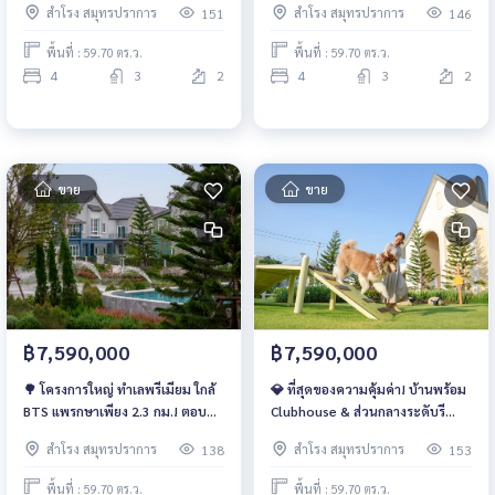
สำโรง สมุทรปราการ
สำโรง สมุทรปราการ
151
146
รกษา ครบจบในที่เดียว บ้านสวย
📞 061-6161426 | 065-4496399
พร้อมอยู่จากแสนสิริ เริ่มเพียง 7.59
💚 LINE: @wsrcondo
พื้นที่ : 59.70 ตร.ว.
พื้นที่ : 59.70 ตร.ว.
ลบ. 📞 061-6161426 | 065-
4
3
2
4
3
2
4496399 💚 LINE: @wsrcondo
ขาย
ขาย
฿7,590,000
฿7,590,000
🌳 โครงการใหญ่ ทำเลพรีเมียม ใกล้
💎 ที่สุดของความคุ้มค่า! บ้านพร้อม
BTS แพรกษาเพียง 2.3 กม.! ตอบ
Clubhouse & ส่วนกลางระดับรี
โจทย์ทั้งการอยู่เองและการลงทุน 📞
สอร์ต สระน้ำ ฟิตเนส Pet Zone
สำโรง สมุทรปราการ
สำโรง สมุทรปราการ
138
153
061-6161426 | 065-4496399 💚
ครบสุดในย่านนี้ 📞 061-6161426 |
LINE: @wsrcondo
065-4496399 💚 LINE:
พื้นที่ : 59.70 ตร.ว.
พื้นที่ : 59.70 ตร.ว.