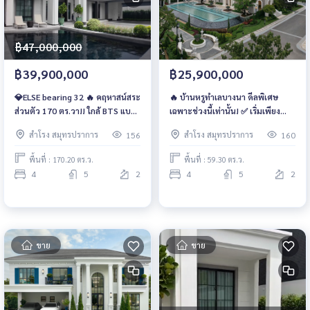
฿47,000,000
฿39,900,000
฿25,900,000
💎ELSE bearing 32 🔥 คฤหาสน์สระ
🔥 บ้านหรูทำเลบางนา ดีลพิเศษ
ส่วนตัว 170 ตร.วา!! ใกล้ BTS แบริ่ง
เฉพาะช่วงนี้เท่านั้น! ✅ เริ่มเพียง
2 กม. เหลือหลังเดียวเท่านั้น พิเศษ
25.9 ล้านบาท | ฟรีค่าส่วนกลาง 2 ปี
สำโรง สมุทรปราการ
สำโรง สมุทรปราการ
156
160
เพียง 39.9 ล้าน* 📞 093-1681685 |
📍 SETTHASIRI Bangna KM.10
065-4496399💚 LINE:
พื้นที่ : 170.20 ตร.ว.
พื้นที่ : 59.30 ตร.ว.
@wsrcondo
4
5
2
4
5
2
ขาย
ขาย