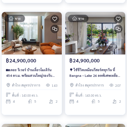
ขาย
ขาย
฿24,900,000
฿24,900,000
🏡เดอะ ริเวอร์ บ้านเดี่ยวโมเดิร์น
🌳 ใช้ชีวิตเหมือนรีสอร์ตทุกวัน ที่
454 ตร.ม. พร้อมสวนใหญ่รองรับ
Bangna – Lake 26 ลดพิเศษเหลือ
สระส่วนตัว เพียง 24.9 ลบ.!
24.9 ลบ. เท่านั้น! สนใจสอบถามเพิ่ม
สำโรง สมุทรปราการ
สำโรง สมุทรปราการ
143
207
(Bangna – Lake 26) สนใจสอบถาม
เติม/นัดชมบ้าน 📲061-6161426 |
เพิ่มเติม/นัดชมบ้าน 📲061-
065-4496399 🟩 LINE:
พื้นที่ : 143.00 ตร.ว.
พื้นที่ : 143.00 ตร.ว.
6161426 | 065-4496399 🟩 LINE:
@wsrcondo
4
5
2
4
5
2
@wsrcondo