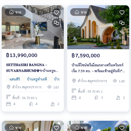
ขาย
ขาย
฿13,990,000
฿7,590,000
𝐒𝐄𝐓𝐓𝐇𝐀𝐒𝐈𝐑𝐈 𝐁𝐀𝐍𝐆𝐍𝐀 –
บ้านดีไซน์พรีเมียมกลางศรีนครินทร์
𝐒𝐔𝐕𝐀𝐑𝐍𝐀𝐁𝐇𝐔𝐌𝐈💎✨บ้านหรูหลัง
เริ่ม 7.59 ลบ. – พร้อมเข้าอยู่ทันที!*
ใหญ่สไตล์รีสอร์ต ใกล้ทางด่วนและ
📞 061-6161426 | 065-4496399
แสนสิริ
บ้านหรูทำเลดี
บ้านหรูหลังใหญ่
บ้านเดี่ยว
สำโรง สมุทรปราการ
149
ห้างสรรพสินค้าชั้นนำ เริ่มต้นเพียง
💚 LINE: @wsrcondo
สำโรง สมุทรปราการ
187
15 ล้านบาท
พื้นที่ : 59.70 ตร.ว.
4
3
2
พื้นที่ : 56.70 ตร.ว.
4
4
2
ขาย
ขาย