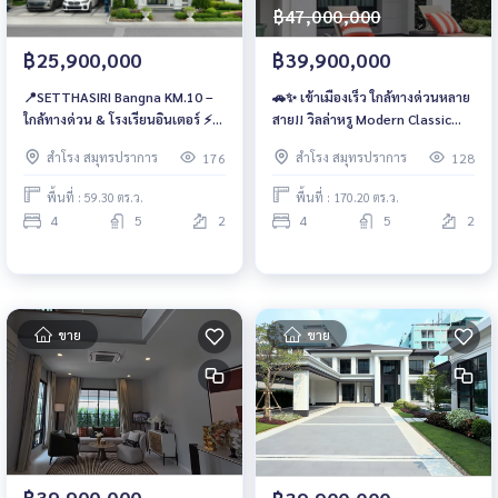
฿47,000,000
฿25,900,000
฿39,900,000
📍SETTHASIRI Bangna KM.10 –
🚗✨ เข้าเมืองเร็ว ใกล้ทางด่วนหลาย
ใกล้ทางด่วน & โรงเรียนอินเตอร์ ⚡
สาย!! วิลล่าหรู Modern Classic
ยูนิตพิเศษจำนวนจำกัด ใครมาก่อนมี
ราคาเดียว 39.9 ล้าน‼️ 📞 093-
สำโรง สมุทรปราการ
สำโรง สมุทรปราการ
176
128
สิทธิ์ก่อน 📲061-6161426 | 065-
1681685 | 065-4496399 | 💚 LINE:
4496399 💚 LINE: @wsrcondo
@wsrcondo
พื้นที่ : 59.30 ตร.ว.
พื้นที่ : 170.20 ตร.ว.
4
5
2
4
5
2
ขาย
ขาย
฿39,900,000