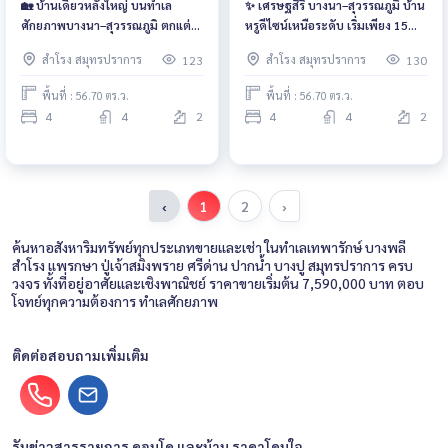
🏡 บ้านเดี่ยวหลังใหญ่ บนทำเล
✨ เศรษฐสิริ บางนา–สุวรรณภูมิ บ้าน
ศักยภาพบางนา–สุวรรณภูมิ ตกแต่ง
หรูดีไซน์เหนือระดับ เริ่มเพียง 15
พร้อมอยู่ ครบทั้งฟังก์ชันและความ
ล้านบาท ใช้ชีวิตเรียบหรู ใกล้สนาม
สำโรง สมุทรปราการ
สำโรง สมุทรปราการ
123
130
หรู เริ่มต้นเพียง 15 ล้านบาท
บินและทางด่วน พร้อมคลับเฮ้าส์สุด
อลังการ
พื้นที่ : 56.70 ตร.ว.
พื้นที่ : 56.70 ตร.ว.
4
4
2
4
4
2
‹
1
2
›
ค้นหาอสังหาริมทรัพย์ทุกประเภทขายและเช่า ในทำเลเทพารักษ์ บางพลี
สำโรง แพรกษา ปู่เจ้าสมิงพราย ศรีด่าน ปากน้ำ บางปู สมุทรปราการ ครบ
วงจร ทั้งที่อยู่อาศัยและเชิงพาณิชย์ ราคาขายเริ่มต้น 7,590,000 บาท ตอบ
โจทย์ทุกความต้องการ ทำเลศักยภาพ
ติดต่อสอบถามเพิ่มเติม
รับข่าวสารรายการ คอนโด และบ้าน ราคาโดนใจ