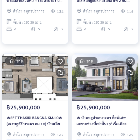
พร้อมสระส่วนตัว + เรือนรับรอง บน
ใกล้ Bangkok Patana แค่ 2 กม.
ที่ดิน 170 ตร.วา!! ราคาเดียว 39.9
เหลือหลังเดียว เพียง 39.9 ล้าน!!! 📞
สำโรง สมุทรปราการ
สำโรง สมุทรปราการ
134
116
ล้าน🔥 📞 093-1681685 | 065-
093-1681685 | 065-4496399 | 💚
4496399 | 💚 LINE: @wsrcondo
LINE: @wsrcondo
พื้นที่ : 170.20 ตร.ว.
พื้นที่ : 170.20 ตร.ว.
4
5
2
4
5
2
ขาย
ขาย
฿25,900,000
฿25,900,000
🔥SETTHASIRI BANGNA KM.10🔥
🔥 บ้านหรูทำเลบางนา ดีลพิเศษ
(เศรษฐสิริ บางนา กม.10) บ้านเดี่ยว
เฉพาะช่วงนี้เท่านั้น! ✅ เริ่มเพียง
หรูระดับพรีเมียมจาก SANSIRI บน
25.9 ล้านบาท | ฟรีค่าส่วนกลาง 2 ปี
สำโรง สมุทรปราการ
สำโรง สมุทรปราการ
142
149
ทำเลศักยภาพ “บางนา”
📍 SETTHASIRI Bangna KM.10