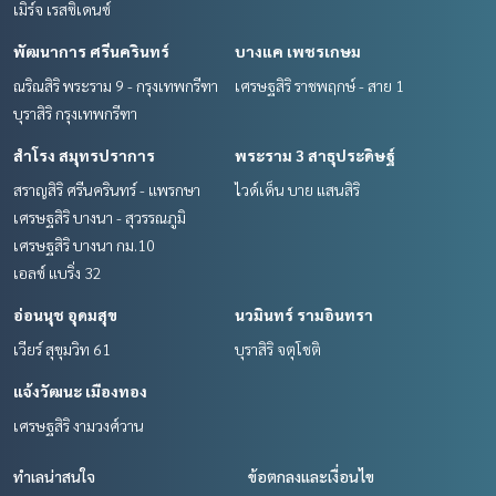
เมิร์จ เรสซิเดนซ์
พัฒนาการ ศรีนครินทร์
บางแค เพชรเกษม
ณริณสิริ พระราม 9 - กรุงเทพกรีฑา
เศรษฐสิริ ราชพฤกษ์ - สาย 1
บุราสิริ กรุงเทพกรีฑา
สำโรง สมุทรปราการ
พระราม 3 สาธุประดิษฐ์
สราญสิริ ศรีนครินทร์ - แพรกษา
ไวด์เด็น บาย แสนสิริ
เศรษฐสิริ บางนา - สุวรรณภูมิ
เศรษฐสิริ บางนา กม.10
เอลซ์ แบริ่ง 32
อ่อนนุช อุดมสุข
นวมินทร์ รามอินทรา
เวียร์ สุขุมวิท 61
บุราสิริ จตุโชติ
แจ้งวัฒนะ เมืองทอง
เศรษฐสิริ งามวงศ์วาน
ทำเลน่าสนใจ
ข้อตกลงและเงื่อนไข