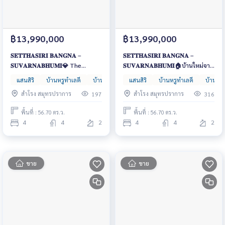
฿13,990,000
฿13,990,000
𝐒𝐄𝐓𝐓𝐇𝐀𝐒𝐈𝐑𝐈 𝐁𝐀𝐍𝐆𝐍𝐀 –
𝐒𝐄𝐓𝐓𝐇𝐀𝐒𝐈𝐑𝐈 𝐁𝐀𝐍𝐆𝐍𝐀 –
𝐒𝐔𝐕𝐀𝐑𝐍𝐀𝐁𝐇𝐔𝐌𝐈💎 The
𝐒𝐔𝐕𝐀𝐑𝐍𝐀𝐁𝐇𝐔𝐌𝐈🏠บ้านใหม่จาก
Elegant Living Begins Here! บ้าน
แสนสิริ ใกล้สุวรรณภูมิ เพียง 5 นาที
แสนสิริ
บ้านหรูทำเลดี
บ้านหรูหลังใหญ่
แสนสิริ
บ้านเดี่ยว
บ้านหรูทำเลดี
บ้านหรู
เดี่ยวหรูพร้อมสวนส่วนตัว และระบบ
โครงการเศรษฐสิริ บางนา–
สำโรง สมุทรปราการ
สำโรง สมุทรปราการ
197
316
Smart Home เริ่มเพียง 15 ล้าน
สุวรรณภูมิ บ้านใหญ่เริ่มเพียง 15
บาท 📞 061-6161426
ล้านบาท
พื้นที่ : 56.70 ตร.ว.
พื้นที่ : 56.70 ตร.ว.
4
4
2
4
4
2
ขาย
ขาย