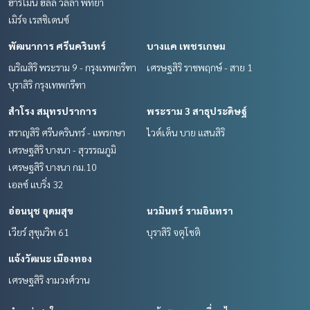
ฮาร์โมนี ฮิลล์ วิลล่า พัทยา
เมิร์จ เรสซิเดนซ์
พัฒนาการ ศรีนครินทร์
บางแค เพชรเกษม
ณริณสิริ พระราม 9 - กรุงเทพกรีฑา
เศรษฐสิริ ราชพฤกษ์ - สาย 1
บุราสิริ กรุงเทพกรีฑา
สำโรง สมุทรปราการ
พระราม 3 สาธุประดิษฐ์
สราญสิริ ศรีนครินทร์ - แพรกษา
ไวด์เด็น บาย แสนสิริ
เศรษฐสิริ บางนา - สุวรรณภูมิ
เศรษฐสิริ บางนา กม.10
เอลซ์ แบริ่ง 32
อ่อนนุช อุดมสุข
นวมินทร์ รามอินทรา
เวียร์ สุขุมวิท 61
บุราสิริ จตุโชติ
แจ้งวัฒนะ เมืองทอง
เศรษฐสิริ งามวงศ์วาน