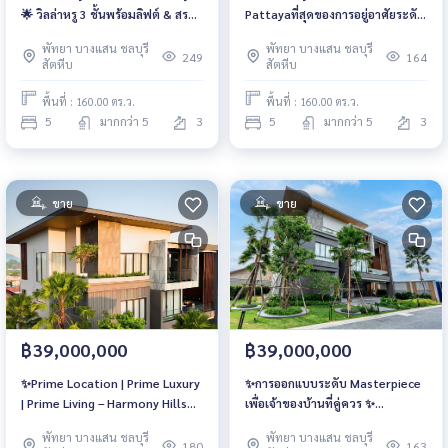
🌟 วิลล่าหรู 3 ชั้นพร้อมลิฟต์ & สระ
Pattayaที่สุดของการอยู่อาศัยระดับ
ส่วนตัว ความเป็นส่วนตัวระดับ
Luxury บนพื้นที่ใช้สอยกว่า 640
พัทยา บางแสน ชลบุรี
พัทยา บางแสน ชลบุรี
Ultra Luxury
ตร.ม.
249
164
สัตหีบ
สัตหีบ
พื้นที่ : 160.00 ตร.ว.
พื้นที่ : 160.00 ตร.ว.
5
มากกว่า 5
3
5
มากกว่า 5
3
ขาย
ขาย
฿39,000,000
฿39,000,000
✨Prime Location | Prime Luxury
✨การออกแบบระดับ Masterpiece
| Prime Living – Harmony Hills
เพื่อเจ้าของบ้านที่คู่ควร ✨
Villas Pattaya
Harmony Hills Villas พัทยา
พัทยา บางแสน ชลบุรี
พัทยา บางแสน ชลบุรี
180
163