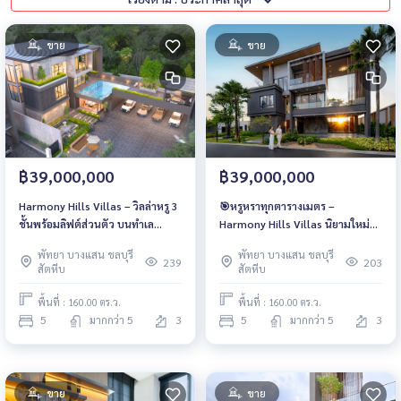
ขาย
ขาย
฿39,000,000
฿39,000,000
Harmony Hills Villas – วิลล่าหรู 3
🎯หรูหราทุกตารางเมตร –
ชั้นพร้อมลิฟต์ส่วนตัว บนทำเล
Harmony Hills Villas นิยามใหม่
Prime Pattaya เริ่ม 39 ลบ.
ของการอยู่อาศัยระดับ Elite Family
พัทยา บางแสน ชลบุรี
พัทยา บางแสน ชลบุรี
Living
239
203
สัตหีบ
สัตหีบ
พื้นที่ : 160.00 ตร.ว.
พื้นที่ : 160.00 ตร.ว.
5
มากกว่า 5
3
5
มากกว่า 5
3
ขาย
ขาย