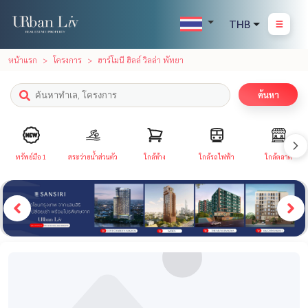
THB
หน้าแรก
โครงการ
ฮาร์โมนี ฮิลล์ วิลล่า พัทยา
ค้นหา
ทรัพย์มือ 1
สระว่ายน้ำส่วนตัว
ใกล้ห้าง
ใกล้รถไฟฟ้า
ใกล้ตลาด