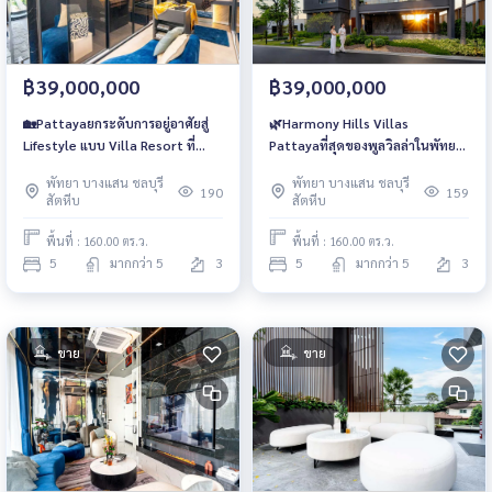
฿39,000,000
฿39,000,000
🏡Pattayaยกระดับการอยู่อาศัยสู่
🌿Harmony Hills Villas
Lifestyle แบบ Villa Resort ที่
Pattayaที่สุดของพูลวิลล่าในพัทยา
Harmony Hills Villas
ใช้ชีวิตเหนือระดับบนพื้นที่กว่า 640
พัทยา บางแสน ชลบุรี
พัทยา บางแสน ชลบุรี
ตร.ม.
190
159
สัตหีบ
สัตหีบ
พื้นที่ : 160.00 ตร.ว.
พื้นที่ : 160.00 ตร.ว.
5
มากกว่า 5
3
5
มากกว่า 5
3
ขาย
ขาย