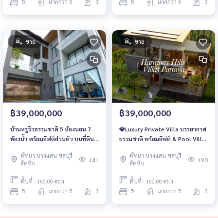
5
มากกว่า 5
3
5
มากกว่า 5
3
ขาย
ขาย
฿39,000,000
฿39,000,000
บ้านหรูวิวธรรมชาติ 5 ห้องนอน 7
💎Luxury Private Villa บรรยากาศ
ห้องน้ำ พร้อมลิฟต์ส่วนตัว บนที่ดิน
ธรรมชาติ พร้อมลิฟต์ & Pool Villa
145 ตร.วา เริ่ม 39 ลบ.
สุดเอ็กซ์คลูซีฟ – Harmony Hills
พัทยา บางแสน ชลบุรี
พัทยา บางแสน ชลบุรี
Pattaya
141
190
สัตหีบ
สัตหีบ
พื้นที่ : 160.00 ตร.ว.
พื้นที่ : 160.00 ตร.ว.
5
มากกว่า 5
3
5
มากกว่า 5
3