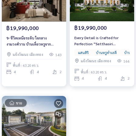
฿19,990,000
฿19,990,000
Every Detail is Crafted for
✨ ชีวิตเหนือระดับ ใจกลาง
Perfection “Setthasiri
งามวงศ์วาน บ้านเดี่ยวหรูจาก
งามวงศ์วาน” บ้านหรูเหนือกาลเวลา
Sansiri สไตล์ Georgian Revival
แสนสิริ
บ้านหรูทำเลดี
บ้านหรู
แจ้งวัฒนะ เมืองทอง
143
เริ่มต้น 14.99 ล้านบาท ดีไซน์สง่า
สง่างาม เรียบหรู และเป็นส่วนตัว
แจ้งวัฒนะ เมืองทอง
166
งามทุกองศา ใกล้ทางด่วนศรีรัชเพียง
เริ่ม 14.99 ล้านบาท
พื้นที่ : 63.20 ตร.ว.
2 นาที
4
4
2
พื้นที่ : 63.20 ตร.ว.
4
4
2
ขาย