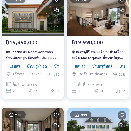
฿19,990,000
฿19,990,000
🏡 Setthasiri Ngamwongwan
💎 เศรษฐสิริ งามวงศ์วาน บ้านเดี่ยว
บ้านเดี่ยวหรูเหนือระดับ เริ่ม 14.99–
ระดับ Masterpiece ที่คราฟต์ทุก
40 ล้านบาท ออกแบบด้วยแรง
ดีเทล เพื่อชีวิตสมบูรณ์แบบ เริ่ม
แสนสิริ
บ้านหรูทำเลดี
บ้านหรูหลังใหญ่
แสนสิริ
บ้านเดี่ยว
บ้านหรูทำเลดี
บ้านหรู
บันดาลใจจาก Georgian Design ที่
14.99 ล้านบาท* 📞 061-6161426
แจ้งวัฒนะ เมืองทอง
แจ้งวัฒนะ เมืองทอง
160
218
งดงามเหนือกาลเวลา
พื้นที่ : 63.20 ตร.ว.
พื้นที่ : 63.20 ตร.ว.
4
4
2
4
4
2
ขาย
ขาย