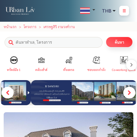
THB
หน้าแรก
โครงการ
เศรษฐสิริ งามวงศ์วาน
ค้นหา
ทรัพย์มือ 1
คลับเฮ้าส์
ที่จอดรถ
ชอบออกกำลัง
Co-working space