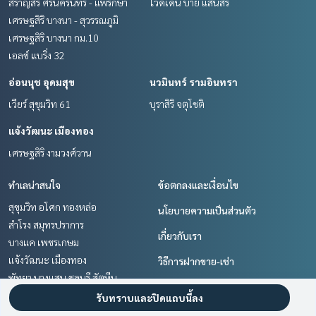
สราญสิริ ศรีนครินทร์ - แพรกษา
ไวด์เด็น บาย แสนสิริ
เศรษฐสิริ บางนา - สุวรรณภูมิ
เศรษฐสิริ บางนา กม.10
เอลซ์ แบริ่ง 32
อ่อนนุช อุดมสุข
นวมินทร์ รามอินทรา
เวียร์ สุขุมวิท 61
บุราสิริ จตุโชติ
แจ้งวัฒนะ เมืองทอง
เศรษฐสิริ งามวงศ์วาน
ทำเลน่าสนใจ
ข้อตกลงและเงื่อนไข
สุขุมวิท อโศก ทองหล่อ
นโยบายความเป็นส่วนตัว
สำโรง สมุทรปราการ
เกี่ยวกับเรา
บางแค เพชรเกษม
แจ้งวัฒนะ เมืองทอง
วิธีการฝากขาย-เช่า
พัทยา บางแสน ชลบุรี สัตหีบ
ติดต่อ
นวมินทร์ รามอินทรา
รับทราบและปิดแถบนี้ลง
พระราม 3 สาธุประดิษฐ์