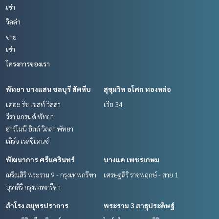
เช่า
วิลล่า
ขาย
เช่า
โครงการของเรา
พัทยา บางแสน ชลบุรี สัตหีบ
สุขุมวิท อโศก ทองหล่อ
เดอะ ริช เชสท์ วิลล่า
เวีย 34
วีรา แกรนด์ พัทยา
ฮาร์โมนี ฮิลล์ วิลล่า พัทยา
เมิร์จ เรสซิเดนซ์
พัฒนาการ ศรีนครินทร์
บางแค เพชรเกษม
ณริณสิริ พระราม 9 - กรุงเทพกรีฑา
เศรษฐสิริ ราชพฤกษ์ - สาย 1
บุราสิริ กรุงเทพกรีฑา
สำโรง สมุทรปราการ
พระราม 3 สาธุประดิษฐ์