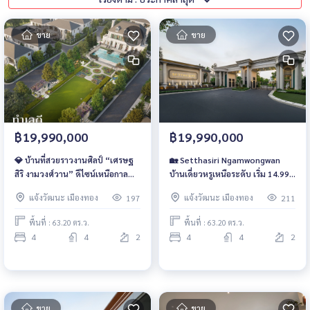
ขาย
ขาย
฿19,990,000
฿19,990,000
💎 บ้านที่สวยราวงานศิลป์ “เศรษฐ
🏡 Setthasiri Ngamwongwan
สิริ งามวงศ์วาน” ดีไซน์เหนือกาล
บ้านเดี่ยวหรูเหนือระดับ เริ่ม 14.99–
เวลา ฟังก์ชันครบ ตอบโจทย์ทุกเจ
40 ล้านบาท ออกแบบด้วยแรง
แจ้งวัฒนะ เมืองทอง
แจ้งวัฒนะ เมืองทอง
197
211
เนอเรชัน ราคาเริ่มต้นเพียง 14.99
บันดาลใจจาก Georgian Design ที่
ล้านบาท
งดงามเหนือกาลเวลา
พื้นที่ : 63.20 ตร.ว.
พื้นที่ : 63.20 ตร.ว.
4
4
2
4
4
2
ขาย
ขาย