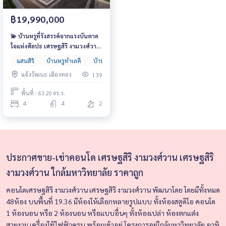
฿19,990,000
💫 บ้านหรูที่รังสรรค์จากแรงบันดาล
ใจแห่งศิลปะ เศรษฐสิริ งามวงศ์วาน
เริ่ม 14.99 ล้านบาท ตอบโจทย์ทั้ง
แสนสิริ
บ้านหรูทำเลดี
บ้านหรูหลังใหญ่
บ้านเดี่ยว
ความภูมิฐานและความอบอุ่นของ
แจ้งวัฒนะ เมืองทอง
139
ครอบครัว
พื้นที่ : 63.20 ตร.ว.
4
4
2
ประกาศขาย-เช่าคอนโด เศรษฐสิริ งามวงศ์วาน เศรษฐสิริ
งามวงศ์วาน ใกล้มหาวิทยาลัย ราคาถูก
คอนโดเศรษฐสิริ งามวงศ์วาน เศรษฐสิริ งามวงศ์วาน
พัฒนาโดย
โดยมีทั้งหมด
48ห้อง
บนพื้นที่ 19.36
มีห้องให้เลือกหลายรูปแบบ ทั้งห้องสตูดิโอ คอนโด
1 ห้องนอน หรือ 2 ห้องนอน หรือแบบอื่นๆ ทั้งห้องเปล่า ห้องตกแต่ง
สวยงาม เครื่องใช้ไฟฟ้าครบ พร้อมเข้าอยู่
โครงการอยู่ใกล้มหาวิทยาลัย อาทิ