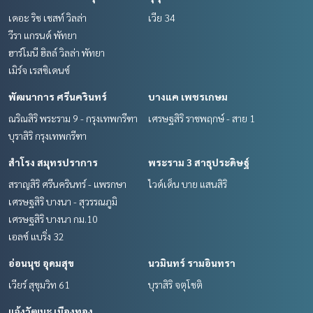
เดอะ ริช เชสท์ วิลล่า
เวีย 34
วีรา แกรนด์ พัทยา
ฮาร์โมนี ฮิลล์ วิลล่า พัทยา
เมิร์จ เรสซิเดนซ์
พัฒนาการ ศรีนครินทร์
บางแค เพชรเกษม
ณริณสิริ พระราม 9 - กรุงเทพกรีฑา
เศรษฐสิริ ราชพฤกษ์ - สาย 1
บุราสิริ กรุงเทพกรีฑา
สำโรง สมุทรปราการ
พระราม 3 สาธุประดิษฐ์
สราญสิริ ศรีนครินทร์ - แพรกษา
ไวด์เด็น บาย แสนสิริ
เศรษฐสิริ บางนา - สุวรรณภูมิ
เศรษฐสิริ บางนา กม.10
เอลซ์ แบริ่ง 32
อ่อนนุช อุดมสุข
นวมินทร์ รามอินทรา
เวียร์ สุขุมวิท 61
บุราสิริ จตุโชติ
แจ้งวัฒนะ เมืองทอง