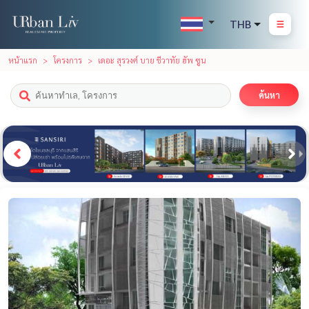
THB
หน้าแรก
โครงการ
เดอะ สุรวงศ์ บาย ชีวาทัย ฮัพ ซูน
ค้นหา