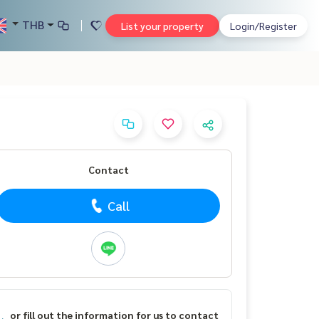
THB
List your property
Login/Register
Contact
Call
or fill out the information for us to contact