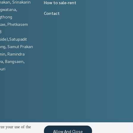
nakan, Srinakarin
How to sale-rent
gwatana,
Contact
gthong
kae, Phetkasem
3
side),Satupadit
ng, Samut Prakan
in, Ramindra
ya, Bangsaen,
uri
yze your use of the
Allow And Close