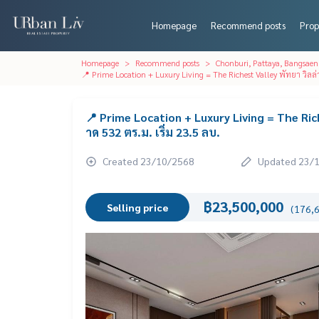
Homepage
Recommend posts
Prop
Homepage
Recommend posts
Chonburi, Pattaya, Bangsaen
📍 Prime Location + Luxury Living = The Richest Valley พัทยา วิลล
📍 Prime Location + Luxury Living = The Ric
าด 532 ตร.ม. เริ่ม 23.5 ลบ.
Created 23/10/2568
Updated 23/
฿23,500,000
Selling price
(176,6