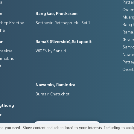
ya
Patta
Chaen
in
Bang kae, Phetkasem
Muan
gthep Kreetha
Setthasiri Ratchapruek - Sai 1
Bang 
tha
Rama
(River
an
Rama3 (Riverside),Satupadit
Samro
hraeksa
WIDEN by Sansiri
Nawam
varnabhumi
Patta
0
Chonb
Nawamin, Ramindra
Burasiri Chatuchot
gthong
an
2
people are viewing
n you need. Show content and ads tailored to your interests. Including to anal