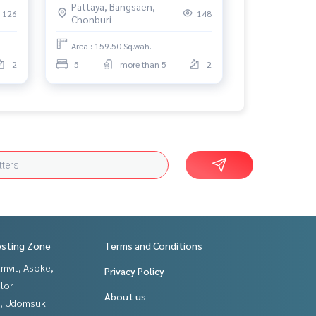
Pattaya, Bangsaen,
126
148
Chonburi
Area : 159.50 Sq.wah.
2
5
more than 5
2
esting Zone
Terms and Conditions
mvit, Asoke,
Privacy Policy
lor
About us
, Udomsuk