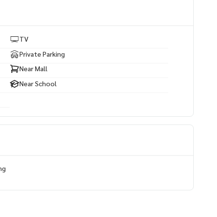
TV
Private Parking
Near Mall
Near School
ng