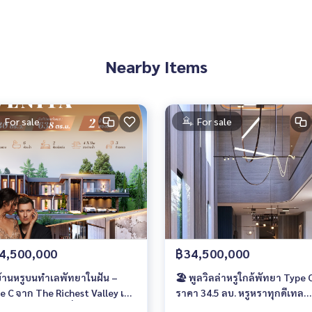
Nearby Items
For sale
For sale
4,500,000
฿34,500,000
บ้านหรูบนทำเลพัทยาในฝัน –
🏖️ พูลวิลล่าหรูใกล้พัทยา Type 
e C จาก The Richest Valley เริ่ม
ราคา 34.5 ลบ. หรูหราทุกดีเทล
 ลบ. สไตล์ลักชัวรี่รีสอร์ต
พร้อม Walk-in Closet ทุกห้อง