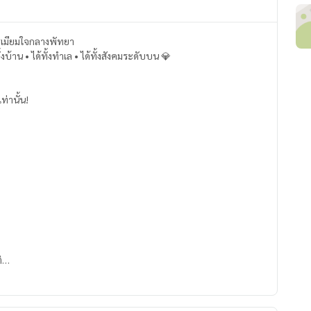
รีเมียมใจกลางพัทยา
้งบ้าน • ได้ทั้งทำเล • ได้ทั้งสังคมระดับบน 💎
่านั้น!
ิ
ูง