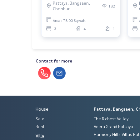
Pattaya, Bangsaen,
พร้อมจอดรถ 3 คัน🔥เพียง 16.8
182
Chonburi
ล้าน!
Area : 78.00 Sq.wah.
3
4
1
Contact for more
House
Pattaya, Bangsaen, C
Sale
The Richest Valley
Rent
Veera Grand Pattaya
Harmony Hills Villas Pa
Villa