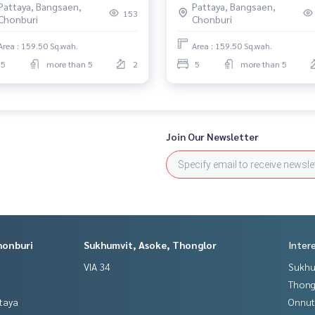
Pattaya, Bangsaen,
Pattaya, Bangsaen,
153
Chonburi
Chonburi
Area : 159.50 Sq.wah.
Area : 159.50 Sq.wah.
5
more than 5
2
5
more than 5
Join Our Newsletter
honburi
Sukhumvit, Asoke, Thonglor
Inter
VIA 34
Sukhu
Thong
ttaya
Onnut