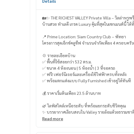
Details
🏡✨ THE RICHEST VALLEY Private Villa – วิลล่าหรูพ
บ้านสวย ทำเลดี เกรด Luxury คุ้มที่สุดในเซกเมนต์นี้ ได้ทั
📍 Prime Location: Siam Country Club – พัทยา
โครงการสุดเอ็กซ์คลูซีฟ จำนวนจำกัดเพียง 4 ครอบครัวเท
💠 รายละเอียดบ้าน
✅ พื้นที่ใช้สอยกว่า 532 ตร.ม.
✅ ขนาด 4 ห้องนอน | 5 ห้องน้ำ | 3 ที่จอดรถ
✅ ฟรี! เฟอร์นิเจอร์และเครื่องใช้ไฟฟ้าครบทั้งหลัง
✅ พร้อมตกแต่งแบบ Fully Furnished เข้าอยู่ได้ทันที
💰 ราคาเริ่มต้นเพียง 23.5 ล้านบาท
🌿 ไลฟ์สไตล์เหนือระดับ ที่พร้อมยกระดับชีวิตคุณ
✨ บรรยากาศเงียบสงบใน Valley รายล้อมด้วยธรรมชาต
✨ ให้ความเป็นส่วนตัวสูงสุด
Read more
✨ เหมาะสำหรับครอบครัวระดับพรีเมียม
✨ ลงทุนปล่อยเช่าในรูปแบบพูลวิลล่าก็ให้ผลตอบแทนส