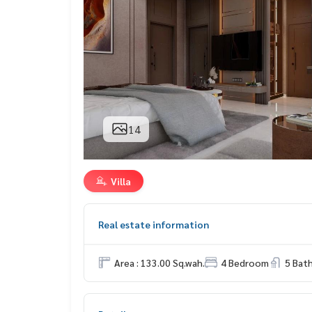
14
Villa
Real estate information
Area : 133.00 Sq.wah.
4 Bedroom
5 Bat