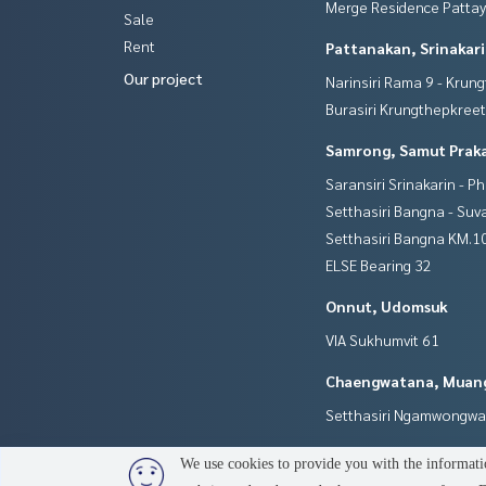
Merge Residence Patta
Sale
Rent
Pattanakan, Srinakar
Our project
Narinsiri Rama 9 - Krun
Burasiri Krungthepkree
Samrong, Samut Prak
Saransiri Srinakarin - P
Setthasiri Bangna - Su
Setthasiri Bangna KM.1
ELSE Bearing 32
Onnut, Udomsuk
VIA Sukhumvit 61
Chaengwatana, Muan
Setthasiri Ngamwongw
We use cookies to provide you with the informatio