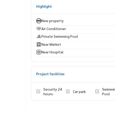
Highlight
📲 นัดชมบ้านจริง / ขอข้อมูลเพิ่มเติม
🟢 Line: @whitesand 👉
https://lin.ee/gSDbqPy
New property
📞
093-1681685
|
065-5639565
Air Conditioner
Private Swimming Pool
Near Market
Near Hospital
Project facilities
Security 24
Swimmi
Car park
hours.
Pool