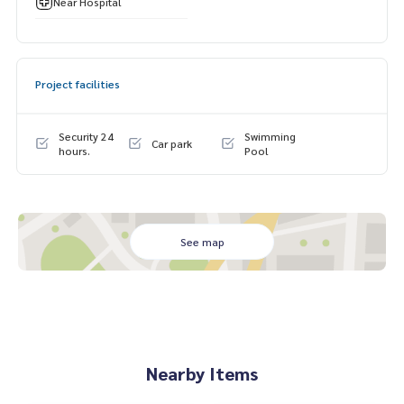
Near Hospital
💰 ราคาเพียง 32.5 ล้านบาท (พร้อมส่งต่อความหรูหราเหนือระดั
บ)
Project facilities
📲 นัดชมบ้านจริง / สอบถามรายละเอียดเพิ่มเติม
🟢 Line: @whitesand 👉
https://lin.ee/gSDbqPy
📞
093-1681685
|
065-5639565
Security 24
Swimming
Car park
hours.
Pool
See map
Nearby Items