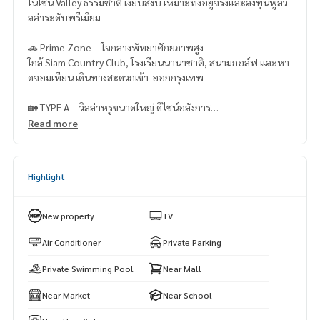
ในโซน Valley ธรรมชาติ เงียบสงบ เหมาะทั้งอยู่จริงและลงทุนพูลวิ
ลล่าระดับพรีเมียม
🚗 Prime Zone – ใจกลางพัทยาศักยภาพสูง
ใกล้ Siam Country Club, โรงเรียนนานาชาติ, สนามกอล์ฟ และหา
ดจอมเทียน เดินทางสะดวกเข้า-ออกกรุงเทพ
🏡 TYPE A – วิลล่าหรูขนาดใหญ่ ดีไซน์อลังการ
Read more
📍 ที่ดิน 126 ตร.วา
📐 พื้นที่ใช้สอยรวม 752 ตร.ม.
Highlight
✨ Function รองรับทุกไลฟ์สไตล์ระดับบน
✅ 5 ห้องนอน (ทุกห้องมีห้องน้ำในตัว)
✅ 6 ห้องน้ำ
New property
TV
✅ 1 Living Room Double Space สูง 6.5 เมตร
✅ 1 ห้องทานข้าว
Air Conditioner
Private Parking
✅ ครัวยุโรป + ครัวไทย
Private Swimming Pool
Near Mall
✅ ห้องแม่บ้าน + ห้องน้ำ
✅ ห้องซักรีด & ห้องเก็บของ
Near Market
Near School
✅ ที่จอดรถ 4 คัน
✅ สระว่ายน้ำส่วนตัวขนาด 4x10 ม. พร้อมพื้นที่พักผ่อน Outdoor