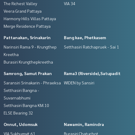
The Richest Valley
VIA 34
Veera Grand Pattaya
Harmony Hills Villas Pattaya
Merge Residence Pattaya
Pattanakan, Srinakarin
Bang kae, Phetkasem
Narinsiri Rama 9 - Krungthep
Setthasiri Ratchapruek - Sai 1
Kreetha
Burasiri Krungthepkreetha
Samrong, Samut Prakan
Rama3 (Riverside),Satupadit
Saransiri Srinakarin - Phraeksa
WIDEN by Sansiri
Setthasiri Bangna -
Suvarnabhumi
Setthasiri Bangna KM.10
ELSE Bearing 32
Onnut, Udomsuk
Nawamin, Ramindra
VIA Sukhumvit 61
Burasiri Chatuchot