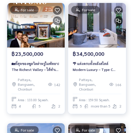
For sale
For sale
฿23,500,000
฿34,500,000
🏡ที่สุดของพูลวิลล่าหรูในพัทยา!
🌴 แต่งครบทั้งหลังสไตล์
The Richest Valley – ได้ทำเล
Modern Luxury – Type C
ได้เฟอร์ ได้คุณภาพชีวิตระดับ
Private Villa พัทยาราคาเดียว
Pattaya,
Pattaya,
High-End💰 ราคาเริ่มต้นเพียง
34.5 ล้าน
Bangsaen,
Bangsaen,
142
166
23.5 ล้านบาท
Chonburi
Chonburi
Area : 133.00 Sq.wah.
Area : 159.50 Sq.wah.
4
5
2
5
more than 5
2
For sale
For sale