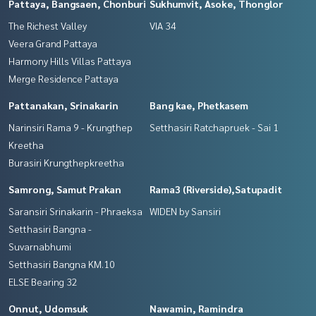
Pattaya, Bangsaen, Chonburi
Sukhumvit, Asoke, Thonglor
The Richest Valley
VIA 34
Veera Grand Pattaya
Harmony Hills Villas Pattaya
Merge Residence Pattaya
Pattanakan, Srinakarin
Bang kae, Phetkasem
Narinsiri Rama 9 - Krungthep
Setthasiri Ratchapruek - Sai 1
Kreetha
Burasiri Krungthepkreetha
Samrong, Samut Prakan
Rama3 (Riverside),Satupadit
Saransiri Srinakarin - Phraeksa
WIDEN by Sansiri
Setthasiri Bangna -
Suvarnabhumi
Setthasiri Bangna KM.10
ELSE Bearing 32
Onnut, Udomsuk
Nawamin, Ramindra