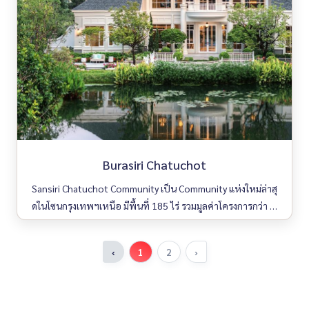
Burasiri Chatuchot
Sansiri Chatuchot Community เป็น Community แห่งใหม่ล่าสุ
ดในโซนกรุงเทพฯเหนือ มีพื้นที่ 185 ไร่ รวมมูลค่าโครงการกว่า 7,
700 ล้านบาท . เข้า-ออกเมืองที่ง่าย เพียง 5 นาที ถึงจุดขึ้น-ลงทาง
ด่วนฉลองรัชเชื่อมต่อทางด่วนกาญจนาภิเษก ใกล้กับถนนเทพรัก
‹
1
2
›
ษ์ เดินทางสู่สนามบินดอนเมืองและถนนวิภาวดีรังสิตได้อย่างรวดเ
ร็ว . บุราสิริ จตุโชติ Burasiri Chatuchot) มูลค่าโครงการ 2,080
ล้านบาท . บ้านเดี่ยวสไตล์ New England Colonial บนพื้นที่ประ
มาณ 49 ไร่ เพียง 124 ยูนิต . พื้นที่ใช้สอยเริ่มต้น 246 - 384 ตารา