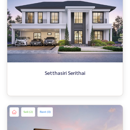
Setthasiri Serithai
Sell (2)
Rent (0)