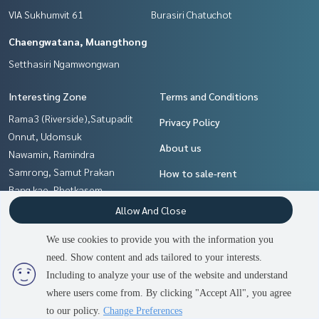
VIA Sukhumvit 61
Burasiri Chatuchot
Chaengwatana, Muangthong
Setthasiri Ngamwongwan
Interesting Zone
Terms and Conditions
Rama3 (Riverside),Satupadit
Privacy Policy
Onnut, Udomsuk
About us
Nawamin, Ramindra
Samrong, Samut Prakan
How to sale-rent
Bang kae, Phetkasem
Contact
Sukhumvit, Asoke, Thonglor
Allow And Close
Pattanakan, Srinakarin
We use cookies to provide you with the information you
Pattaya, Bangsaen, Chonburi
need. Show content and ads tailored to your interests.
Chaengwatana, Muangthong
Including to analyze your use of the website and understand
where users come from. By clicking "Accept All", you agree
Power by
Livinginsider.com
to our policy.
Change Preferences