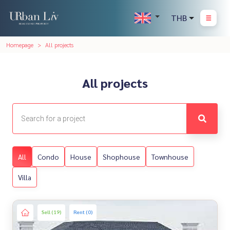
THB
Homepage
All projects
All projects
All
Condo
House
Shophouse
Townhouse
Villa
Sell (19)
Rent (0)