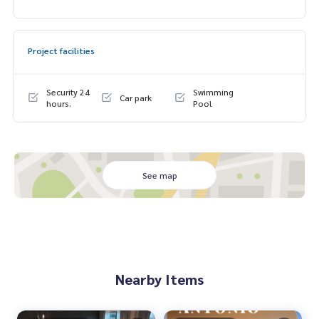
Project facilities
Security 24
Swimming
Car park
hours.
Pool
See map
Nearby Items