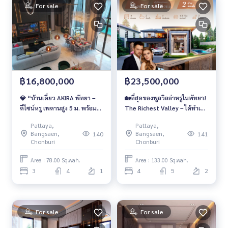
For sale
For sale
฿16,800,000
฿23,500,000
💎 “บ้านเดี่ยว AKIRA พัทยา –
🏡ที่สุดของพูลวิลล่าหรูในพัทยา!
ดีไซน์หรู เพดานสูง 5 ม. พร้อม
The Richest Valley – ได้ทำเล
เฟอร์ครบ ยกทั้งรีสอร์ตมาไว้ใน
ได้เฟอร์ ได้คุณภาพชีวิตระดับ
Pattaya,
Pattaya,
บ้านคุณ”
High-End💰 ราคาเริ่มต้นเพียง
Bangsaen,
Bangsaen,
140
141
23.5 ล้านบาท
Chonburi
Chonburi
Area : 78.00 Sq.wah.
Area : 133.00 Sq.wah.
3
4
1
4
5
2
For sale
For sale