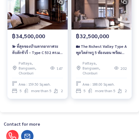
฿34,500,000
฿32,500,000
💫 ที่สุดของบ้านตากอากาศระ
🏡 The Richest Valley Type A
ดับลักชัวรี่ – Type C 532 ตร.ม.
พูลวิลล่าหรู 5 ห้องนอน พร้อม
พร้อมเข้าอยู่ที่ The Richest
สระส่วนตัว 4x10 ม. ที่ดิน 126
Pattaya,
Pattaya,
Valley
ตร.วา | พื้นที่ใช้สอย 752 ตร.ม. |
Bangsaen,
Bangsaen,
147
202
📍 ใกล้ Siam Country Club &
Chonburi
Chonburi
ตัวเมืองพัทยา
Area : 159.50 Sq.wah.
Area : 188.00 Sq.wah.
5
more than 5
2
5
more than 5
2
Contact for more