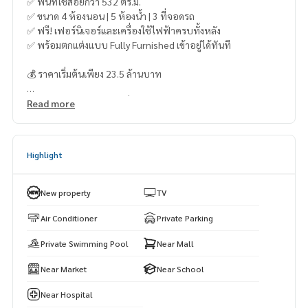
✅ พื้นที่ใช้สอยกว่า 532 ตร.ม.
✅ ขนาด 4 ห้องนอน | 5 ห้องน้ำ | 3 ที่จอดรถ
✅ ฟรี! เฟอร์นิเจอร์และเครื่องใช้ไฟฟ้าครบทั้งหลัง
✅ พร้อมตกแต่งแบบ Fully Furnished เข้าอยู่ได้ทันที
💰 ราคาเริ่มต้นเพียง 23.5 ล้านบาท
🌿 ไลฟ์สไตล์เหนือระดับ ที่พร้อมยกระดับชีวิตคุณ
Read more
✨ บรรยากาศเงียบสงบใน Valley รายล้อมด้วยธรรมชาติ
✨ ให้ความเป็นส่วนตัวสูงสุด
✨ เหมาะสำหรับครอบครัวระดับพรีเมียม
Highlight
✨ ลงทุนปล่อยเช่าในรูปแบบพูลวิลล่าก็ให้ผลตอบแทนสูง
📲 นัดชมบ้านจริง / ขอข้อมูลเพิ่มเติม
New property
TV
🟢 Line: @whitesand 👉
https://lin.ee/gSDbqPy
📞
093-1681685
|
065-5639565
Air Conditioner
Private Parking
Private Swimming Pool
Near Mall
Near Market
Near School
Near Hospital