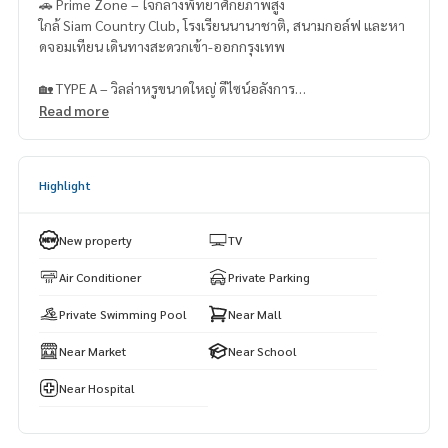
🚗 Prime Zone – ใจกลางพัทยาศักยภาพสูง
ใกล้ Siam Country Club, โรงเรียนนานาชาติ, สนามกอล์ฟ และหา
ดจอมเทียน เดินทางสะดวกเข้า-ออกกรุงเทพ
🏡 TYPE A – วิลล่าหรูขนาดใหญ่ ดีไซน์อลังการ
Read more
📍 ที่ดิน 126 ตร.วา
📐 พื้นที่ใช้สอยรวม 752 ตร.ม.
Highlight
✨ Function รองรับทุกไลฟ์สไตล์ระดับบน
✅ 5 ห้องนอน (ทุกห้องมีห้องน้ำในตัว)
✅ 6 ห้องน้ำ
New property
TV
✅ 1 Living Room Double Space สูง 6.5 เมตร
✅ 1 ห้องทานข้าว
Air Conditioner
Private Parking
✅ ครัวยุโรป + ครัวไทย
Private Swimming Pool
Near Mall
✅ ห้องแม่บ้าน + ห้องน้ำ
✅ ห้องซักรีด & ห้องเก็บของ
Near Market
Near School
✅ ที่จอดรถ 4 คัน
✅ สระว่ายน้ำส่วนตัวขนาด 4x10 ม. พร้อมพื้นที่พักผ่อน Outdoor
Near Hospital
💰 ราคาเพียง 32.5 ล้านบาท (พร้อมส่งต่อความหรูหราเหนือระดั
บ)