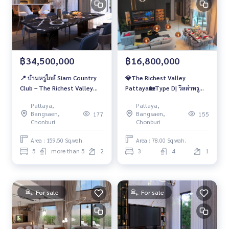
฿34,500,000
฿16,800,000
📍 บ้านหรูใกล้ Siam Country
💎The Richest Valley
Club – The Richest Valley
Pattaya🏡Type D| วิลล่าหรู
Type C พร้อมสระส่วนตัว ราคา
สระส่วนตัว 🎁แจกเฟอร์ครบทั้ง
Pattaya,
Pattaya,
34.5 ลบ.
หลัง + ทีวี 80” ในราคาเพียง
Bangsaen,
Bangsaen,
177
155
16.8 ล้าน คุ้มเกินคาด!
Chonburi
Chonburi
Area : 159.50 Sq.wah.
Area : 78.00 Sq.wah.
5
more than 5
2
3
4
1
For sale
For sale