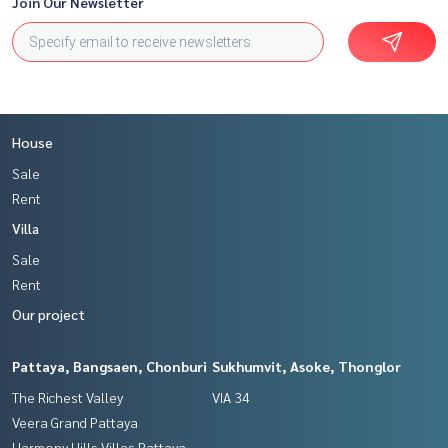
Join Our Newsletter
House
Sale
Rent
Villa
Sale
Rent
Our project
Pattaya, Bangsaen, Chonburi
Sukhumvit, Asoke, Thonglor
The Richest Valley
VIA 34
Veera Grand Pattaya
Harmony Hills Villas Pattaya