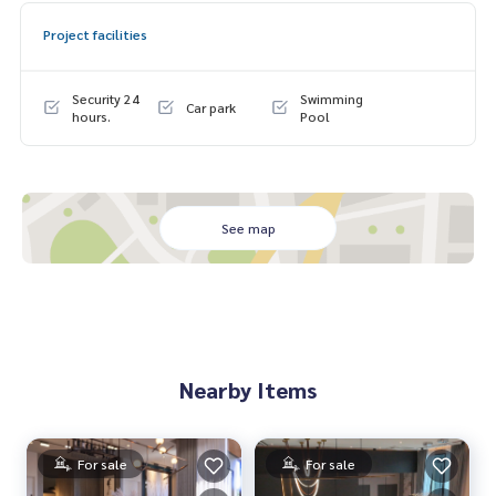
Project facilities
📲 นัดชมบ้านจริง / สอบถามรายละเอียดเพิ่มเติม
🟢 Line: @whitesand 👉
https://lin.ee/gSDbqPy
📞
093-1681685
|
065-5639565
Security 24
Swimming
Car park
hours.
Pool
See map
Nearby Items
For sale
For sale