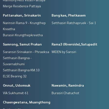
Merge Residence Pattaya
Pattanakan, Srinakarin
Bang kae, Phetkasem
Narinsiri Rama 9 - Krungthep
Setthasiri Ratchapruek - Sai 1
Kreetha
Burasiri Krungthepkreetha
Samrong, Samut Prakan
Rama3 (Riverside),Satupadit
Saransiri Srinakarin - Phraeksa
WIDEN by Sansiri
Setthasiri Bangna -
Suvarnabhumi
Setthasiri Bangna KM.10
ELSE Bearing 32
Onnut, Udomsuk
Nawamin, Ramindra
VIA Sukhumvit 61
Burasiri Chatuchot
Chaengwatana, Muangthong