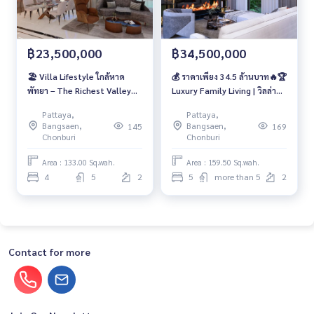
฿23,500,000
฿34,500,000
🏖️ Villa Lifestyle ใกล้หาด
💰 ราคาเพียง 34.5 ล้านบาท🔥🏆
พัทยา – The Richest Valley
Luxury Family Living | วิลล่าหรู
พูลวิลล่าหรูครบเครื่องแค่ 23.5
5 ห้องนอน 2 Living Room
Pattaya,
Pattaya,
ล้านเท่านั้น!
เพดานสูง 6.5 ม. ที่ The Richest
Bangsaen,
Bangsaen,
145
169
Valley
Chonburi
Chonburi
Area : 133.00 Sq.wah.
Area : 159.50 Sq.wah.
4
5
2
5
more than 5
2
Contact for more