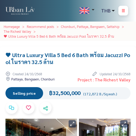
THB
Homepage
Recommend posts
Chonburi, Pattaya, Bangsaen, Sattahip
The Richest Valley
🖤 Ultra Luxury Villa 5 Bed 6 Bath พร้อม Jacuzzi Pool ในราคา 32.5 ล้าน
🖤 Ultra Luxury Villa 5 Bed 6 Bath พร้อม Jacuzzi Po
ol ในราคา 32.5 ล้าน
Created 24/10/2568
Updated 24/10/2568
Pattaya, Bangsaen, Chonburi
Project : The Richest Valley
฿32,500,000
Selling price
(172,872 B./Sq.wah.)