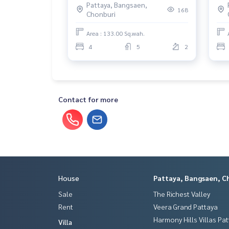
Pattaya, Bangsaen,
532 ตร.ม. เริ่ม 23.5 ลบ.
168
Chonburi
Area : 133.00 Sq.wah.
4
5
2
Contact for more
House
Pattaya, Bangsaen, C
Sale
The Richest Valley
Rent
Veera Grand Pattaya
Harmony Hills Villas Pa
Villa