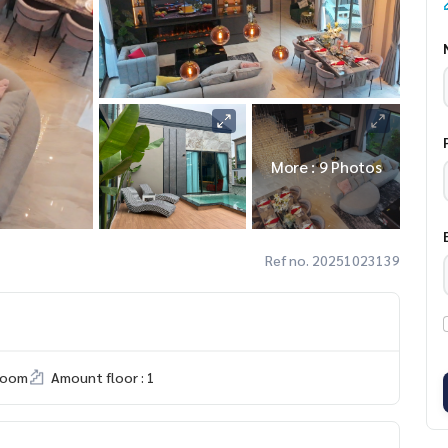
More : 9 Photos
Ref no. 20251023139
room
Amount floor : 1