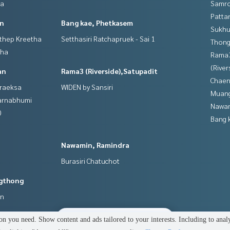
ya
Samro
Patta
in
Bang kae, Phetkasem
Sukhu
gthep Kreetha
Setthasiri Ratchapruek - Sai 1
Thong
tha
Rama
(River
an
Rama3 (Riverside),Satupadit
Chaen
hraeksa
WIDEN by Sansiri
Muan
varnabhumi
Nawam
0
Bang 
Nawamin, Ramindra
Burasiri Chatuchot
gthong
an
3
people are viewing
n you need. Show content and ads tailored to your interests. Including to anal