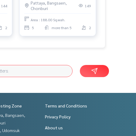
Pattaya, Bangsaen,
.5
144
149
Chonburi
Area : 188.00 Sq.wah.
2
5
more than 5
2
esting Zone
Terms and Conditions
ya, Bangsaen,
Privacy Policy
uri
About us
, Udomsuk