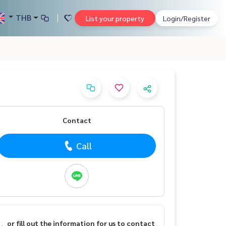
THB
List your property
Login/Register
Contact
Call
or fill out the information for us to contact