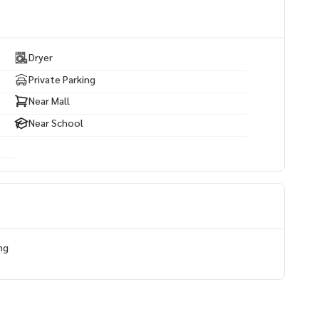
uxury Residence หรือ Holiday Home
Dryer
Private Parking
Near Mall
Near School
/ นักลงทุนทำพูลวิลล่า
ng