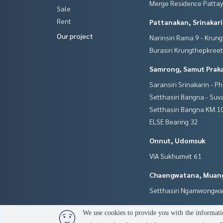
Merge Residence Patta
Sale
Rent
Pattanakan, Srinakar
Our project
Narinsiri Rama 9 - Krun
Burasiri Krungthepkree
Samrong, Samut Prak
Saransiri Srinakarin - P
Setthasiri Bangna - Su
Setthasiri Bangna KM.1
ELSE Bearing 32
Onnut, Udomsuk
VIA Sukhumvit 61
Chaengwatana, Muan
Setthasiri Ngamwongw
We use cookies to provide you with the informatio