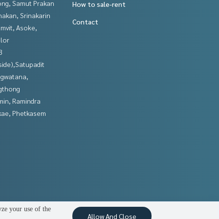
ng, Samut Prakan
How to sale-rent
nakan, Srinakarin
Contact
mvit, Asoke,
lor
3
side),Satupadit
gwatana,
gthong
in, Ramindra
kae, Phetkasem
yze your use of the
Allow And Close