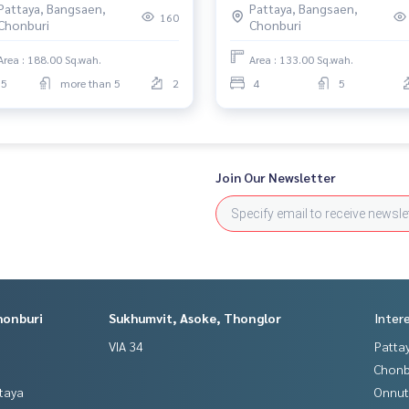
Pattaya, Bangsaen,
Pattaya, Bangsaen,
Yield สูง💰 ราคาเริ่มต้นเพียง 23
160
Chonburi
Chonburi
ล้านบาท
Area : 188.00 Sq.wah.
Area : 133.00 Sq.wah.
5
more than 5
2
4
5
Join Our Newsletter
honburi
Sukhumvit, Asoke, Thonglor
Inter
VIA 34
Patta
Chonb
ttaya
Onnut