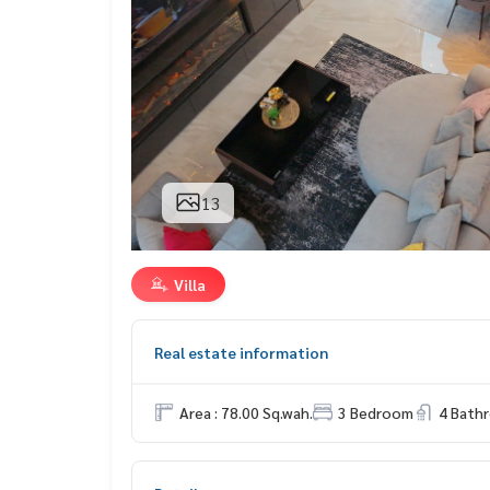
13
Villa
Real estate information
Area : 78.00 Sq.wah.
3 Bedroom
4 Bath