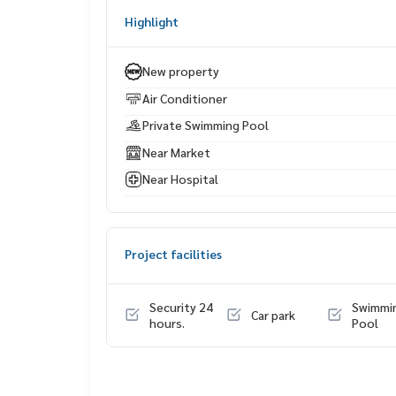
Highlight
💦 สระว่ายน้ำส่วนตัว + Jacuzzi
ใกล้ชิดธรรมชาติ ผ่อนคลายในทุกโมงยาม เหมาะเป็น L
New property
🎁 Special Move-in Package ฟรี!
Air Conditioner
📺 ทีวี 80” (ห้องนั่งเล่น)
📺 ทีวี 65” ทุกห้องนอน
Private Swimming Pool
🛋 เฟอร์นิเจอร์ครบเซ็ต พร้อมเข้าอยู่ได้ทันที
Near Market
🌿 ไลฟ์สไตล์เหนือระดับ
Near Hospital
✅ บรรยากาศเงียบสงบใน Valley ธรรมชาติ
✅ ความเป็นส่วนตัวสูง
✅ เหมาะสำหรับผู้อยู่อาศัยระดับพรีเมียม / ครอบครัว 
Project facilities
📲 สนใจนัดชมบ้านจริง / ขอข้อมูลเพิ่มเติม
🟢 Line: @whitesand 👉
https://lin.ee/gSDbqPy
Security 24
Swimmi
Car park
hours.
Pool
📞
093-1681685
|
065-5639565