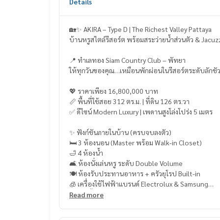
Details
🏡✨ AKIRA – Type D | The Richest Valley Pattaya
บ้านหรูสไตล์รีสอร์ต พร้อมสระว่ายน้ำส่วนตัว & Jacuz
📍 ทำเลทอง Siam Country Club – พัทยา
ให้ทุกวันของคุณ…เหมือนพักผ่อนในรีสอร์ตระดับลักชัวร
💖 ราคาเพียง 16,800,000 บาท
📏 พื้นที่ใช้สอย 312 ตร.ม. | ที่ดิน 126 ตร.วา
✅ ดีไซน์ Modern Luxury | เพดานสูงโล่งโปร่ง 5 เมตร
✨ ฟังก์ชันภายในบ้าน (ครบจบลงตัว)
🛏 3 ห้องนอน (Master พร้อม Walk-in Closet)
🛁 4 ห้องน้ำ
🛋 ห้องนั่งเล่นหรู ระดับ Double Volume
🍽 ห้องรับประทานอาหาร + ครัวยุโรป Built-in
🧊 เครื่องใช้ไฟฟ้าแบรนด์ Electrolux & Samsung
❄️ แอร์ทั้งหลัง + ผ้าม่าน Premium
Read more
🚗 จอดรถได้ 3 คัน
💧 แทงค์น้ำ 3,000 ลิตร