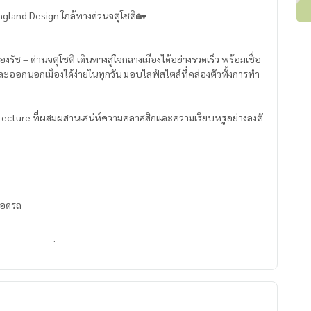
 England Design ใกล้ทางด่วนจตุโชติ🏡
องรัช – ด่านจตุโชติ เดินทางสู่ใจกลางเมืองได้อย่างรวดเร็ว พร้อมเชื่อ
ะออกนอกเมืองได้ง่ายในทุกวัน มอบไลฟ์สไตล์ที่คล่องตัวทั้งการทำ
itecture ที่ผสมผสานเสน่ห์ความคลาสสิกและความเรียบหรูอย่างลงตั
่จอดรถ
องแม่บ้าน / 3 ที่จอดรถ
องแม่บ้าน / 3 ที่จอดรถ