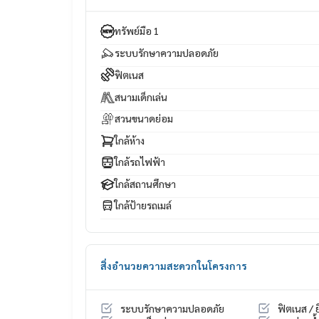
💰 ราคาเริ่มต้น 13.99 – 25 ล้านบาท*
ทรัพย์มือ 1
📲 เข้าชมบ้านตัวอย่างและรับสิทธิพิเศษ*ก่อนใคร
ระบบรักษาความปลอดภัย
📞
061-6161426
|
065-4496399
💚 LINE: @wsrcondo
https://lin.ee/ymaohx1
ฟิตเนส
สนามเด็กเล่น
สวนขนาดย่อม
ใกล้ห้าง
ใกล้รถไฟฟ้า
ใกล้สถานศึกษา
ใกล้ป้ายรถเมล์
สิ่งอำนวยความสะดวกในโครงการ
ระบบรักษาความปลอดภัย
ฟิตเนส / ย