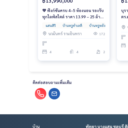
฿13,990,000
฿1
💚 ฟังก์ชันครบ 4–5 ห้องนอน รองรับ
บุร
ทุกไลฟ์สไตล์ ราคา 13.99 – 25 ล้าน
ตร.ม
บาท*
13.
แสนสิริ
บ้านหรูทำเลดี
บ้านหรูหลังใหญ่
บ้านเด
นวมินทร์ รามอินทรา
172
4
4
2
ติดต่อสอบถามเพิ่มเติม
บ้าน
พัทยา บางแสน ชลบุรี สั