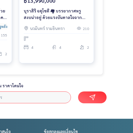
฿13,990,000
ด้วย
บุราสิริ จตุโชติ 🏘 บรรยากาศหรู
าคา
สงบน่าอยู่ ด้วยแรงบันดาลใจจาก
New England เริ่มต้น 13.99 ล้าน
ูหลังใหญ่
บ้านเดี่ยว
นวมินทร์ รามอินทรา
210
บาท*
155
4
4
2
2
น ราคาโดนใจ
่าสนใจ
ข้อตกลงและเงื่อนไข