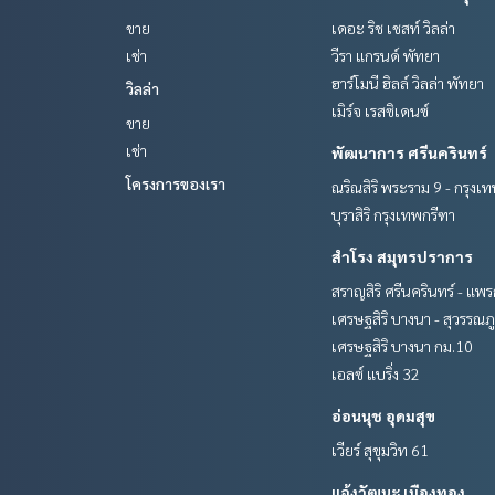
ขาย
เดอะ ริช เชสท์ วิลล่า
เช่า
วีรา แกรนด์ พัทยา
ฮาร์โมนี ฮิลล์ วิลล่า พัทยา
วิลล่า
เมิร์จ เรสซิเดนซ์
ขาย
เช่า
พัฒนาการ ศรีนครินทร์
โครงการของเรา
ณริณสิริ พระราม 9 - กรุงเ
บุราสิริ กรุงเทพกรีฑา
สำโรง สมุทรปราการ
สราญสิริ ศรีนครินทร์ - แพ
เศรษฐสิริ บางนา - สุวรรณภู
เศรษฐสิริ บางนา กม.10
เอลซ์ แบริ่ง 32
อ่อนนุช อุดมสุข
เวียร์ สุขุมวิท 61
แจ้งวัฒนะ เมืองทอง