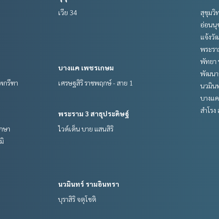
เวีย 34
สุขุมว
อ่อนนุ
แจ้งวั
พระราม
พัทยา 
บางแค เพชรเกษม
พัฒนาก
ทพกรีฑา
เศรษฐสิริ ราชพฤกษ์ - สาย 1
นวมินท
บางแค
สำโรง 
พระราม 3 สาธุประดิษฐ์
รกษา
ไวด์เด็น บาย แสนสิริ
มิ
นวมินทร์ รามอินทรา
บุราสิริ จตุโชติ