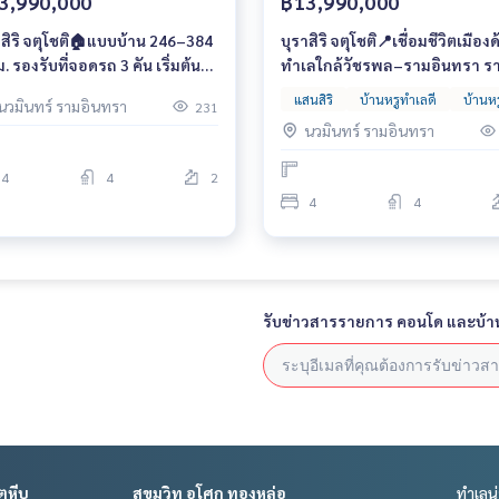
3,990,000
฿13,990,000
าสิริ จตุโชติ🏠แบบบ้าน 246–384
บุราสิริ จตุโชติ📍เชื่อมชีวิตเมือง
. รองรับที่จอดรถ 3 คัน เริ่มต้น
ทำเลใกล้วัชรพล–รามอินทรา ร
99 ล้านบาท*
13.99 – 25 ล้านบาท*
ี่ยว
แสนสิริ
บ้านหรูทำเลดี
บ้านหร
นวมินทร์ รามอินทรา
231
นวมินทร์ รามอินทรา
4
4
2
4
4
รับข่าวสารรายการ คอนโด และบ้า
ตหีบ
สุขุมวิท อโศก ทองหล่อ
ทำเลน