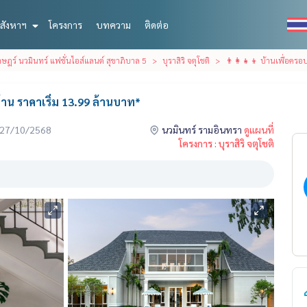
สังหาฯ
โครงการ
บทความ
ติดต่อ
ฎร์ นวมินทร์ แฟชั่นไอส์แลนด์ สุขาภิบาล 5
บุราสิริ จตุโชติ
👨‍👩‍👧‍👦 บ้านเพื่อคร
บ้าน ราคาเริ่ม 13.99 ล้านบาท*
่อ 27/10/2568
นวมินทร์ รามอินทรา
ดูแผนที่
โครงการ : บุราสิริ จตุโชติ