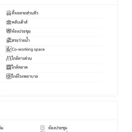
ที่จอดรถส่วนตัว
คลับเฮ้าส์
ห้องประชุม
สระว่ายน้ำ
Co-working space
ใกล้ทางด่วน
ใกล้ตลาด
ใกล้โรงพยาบาล
ิม
ห้องประชุม