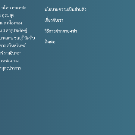
ิท อโศก ทองหล่อ
นโยบายความเป็นส่วนตัว
ช อุดมสุข
เกี่ยวกับเรา
ฒนะ เมืองทอง
 3 สาธุประดิษฐ์
วิธีการฝากขาย-เช่า
บางแสน ชลบุรี สัตหีบ
ติดต่อ
าร ศรีนครินทร์
ร์ รามอินทรา
 เพชรเกษม
สมุทรปราการ