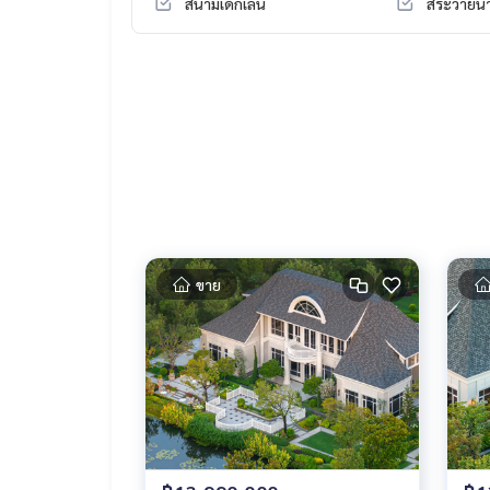
สนามเด็กเล่น
สระว่ายน้
ขาย