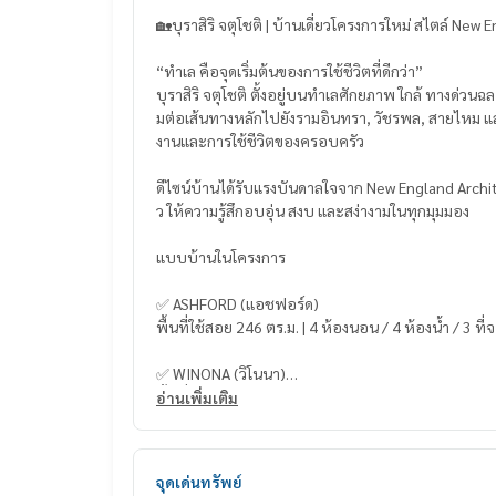
🏡บุราสิริ จตุโชติ | บ้านเดี่ยวโครงการใหม่ สไตล์ New
“ทำเล คือจุดเริ่มต้นของการใช้ชีวิตที่ดีกว่า”
บุราสิริ จตุโชติ ตั้งอยู่บนทำเลศักยภาพ ใกล้ ทางด่วนฉล
มต่อเส้นทางหลักไปยังรามอินทรา, วัชรพล, สายไหม แล
งานและการใช้ชีวิตของครอบครัว
ดีไซน์บ้านได้รับแรงบันดาลใจจาก New England Arch
ว ให้ความรู้สึกอบอุ่น สงบ และสง่างามในทุกมุมมอง
แบบบ้านในโครงการ
✅ ASHFORD (แอชฟอร์ด)
พื้นที่ใช้สอย 246 ตร.ม. | 4 ห้องนอน / 4 ห้องน้ำ / 3 ที
✅ WINONA (วิโนนา)
พื้นที่ใช้สอย 279 ตร.ม. | 4 ห้องนอน / 4 ห้องน้ำ / 1 ห้
อ่านเพิ่มเติม
✅ MORAINE (มอเรน)
พื้นที่ใช้สอย 384 ตร.ม. | 5 ห้องนอน / 6 ห้องน้ำ / 1 ห้
จุดเด่นทรัพย์