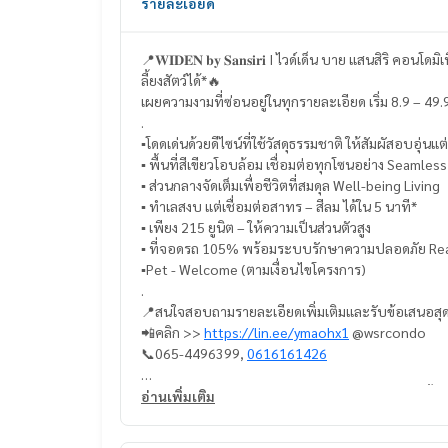
รายละเอียด
📍𝐖𝐈𝐃𝐄𝐍 𝐛𝐲 𝐒𝐚𝐧𝐬𝐢𝐫𝐢 I ไวด์เด็น บาย แสนสิริ ค
ลี้ยงสัตว์ได้*🔥
เผยความงามที่ซ่อนอยู่ในทุกรายละเอียด เริ่ม 8.9 – 49
.
▪️โดดเด่นด้วยดีไซน์ที่ใช้วัสดุธรรมชาติ ให้สัมผัสอบอุ่นแ
▪️ พื้นที่สีเขียวโอบล้อม เชื่อมต่อทุกโซนอย่าง Seamless
▪️ ส่วนกลางจัดเต็มเพื่อชีวิตที่สมดุล Well-being Living
▪️ ทำเลสงบ แต่เชื่อมต่อสาทร – สีลม ได้ใน 5 นาที*
▪️ เพียง 215 ยูนิต – ให้ความเป็นส่วนตัวสูง
▪️ ที่จอดรถ 105% พร้อมระบบรักษาความปลอดภัย Re
▪️Pet - Welcome (ตามเงื่อนไขโครงการ)
.
📍สนใจสอบถามรายละเอียดเพิ่มเติมและรับข้อเสนอสุ
📲คลิก >>
https://lin.ee/ymaohx1
@wsrcondo
📞065-4496399,
0616161426
#WIDENbySansiri #ไวด์เด็นบายแสนสิริ #คอนโดเลี้ยงสั
อ่านเพิ่มเติม