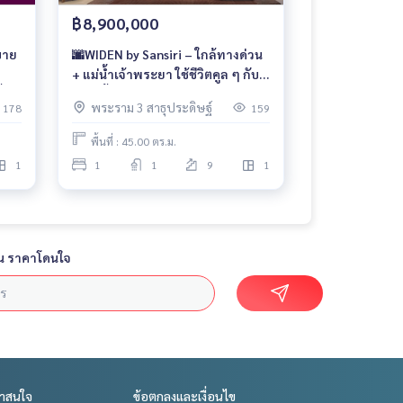
฿8,900,000
 บาย
🌆WIDEN by Sansiri – ใกล้ทางด่วน
+ แม่น้ำเจ้าพระยา ใช้ชีวิตคูล ๆ กับ
้ยง
สัตว์เลี้ยงในคอนโด Pet Friendly เริ่ม
พระราม 3 สาธุประดิษฐ์
178
159
8.9 ล้าน 📞065-4496399💚LINE:
@wsrcondo
พื้นที่ : 45.00 ตร.ม.
1
1
1
9
1
น ราคาโดนใจ
่าสนใจ
ข้อตกลงและเงื่อนไข