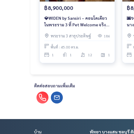
฿8,900,000
฿8
💎WIDEN by Sansiri – คอนโดเดียว
🌆✨
ในพระราม 3 ที่ Pet Welcome จริง
นางล
พร้อมทางด่วนและสาทรเพียงไม่กี่
ง่า
พระราม 3 สาธุประดิษฐ์
186
นาที เริ่ม 8.9 ล้าน 📞061-6161426💚
สัต
LINE: @wsrcondo
ใจก
พื้นที่ : 45.00 ตร.ม.
449
1
1
12
1
ติดต่อสอบถามเพิ่มเติม
บ้าน
พัทยา บางแสน ชลบุรี สั