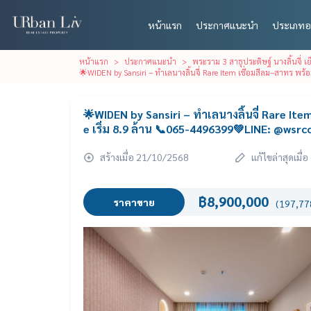
หน้าแรก
ประกาศแนะนำ
ประเภทอ
หน้าแรก
ประกาศแนะนำ
พระราม 3 สาธุประดิษฐ์ นางลิ้นจี่
🌟WIDEN by Sansiri – ทำเลนางลิ้นจี่ Rare Item เชื่อมสีลม–สาทร 
🌟WIDEN by Sansiri – ทำเลนางลิ้นจี่ Rare I
e เริ่ม 8.9 ล้าน 📞065-4496399💚LINE: @wsr
สร้างเมื่อ 21/10/2568
แก้ไขล่าสุดเมื
฿8,900,000
ราคาขาย
(197,778