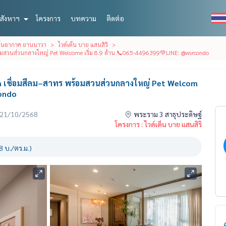
สังหาฯ
โครงการ
บทความ
ติดต่อ
 เย็นอากาศ ยานนาวา
ไวด์เด็น บาย แสนสิริ
พร้อมสวนส่วนกลางใหญ่ Pet Welcome เริ่ม 8.9 ล้าน 📞065-4496399💚LINE: @wsrcondo
tem เชื่อมสีลม–สาทร พร้อมสวนส่วนกลางใหญ่ Pet Welcom
condo
่อ 21/10/2568
พระราม 3 สาธุประดิษฐ์
โครงการ : ไวด์เด็น บาย แสนสิริ
 บ./ตร.ม.)