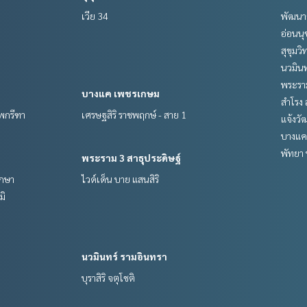
เวีย 34
พัฒนาก
อ่อนนุ
สุขุมว
นวมินท
พระราม
บางแค เพชรเกษม
สำโรง 
ทพกรีฑา
เศรษฐสิริ ราชพฤกษ์ - สาย 1
แจ้งวั
บางแค
พัทยา 
พระราม 3 สาธุประดิษฐ์
รกษา
ไวด์เด็น บาย แสนสิริ
มิ
นวมินทร์ รามอินทรา
บุราสิริ จตุโชติ