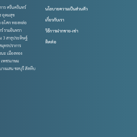
าร ศรีนครินทร์
นโยบายความเป็นส่วนตัว
ช อุดมสุข
เกี่ยวกับเรา
ิท อโศก ทองหล่อ
ร์ รามอินทรา
วิธีการฝากขาย-เช่า
 3 สาธุประดิษฐ์
ติดต่อ
สมุทรปราการ
ฒนะ เมืองทอง
 เพชรเกษม
บางแสน ชลบุรี สัตหีบ