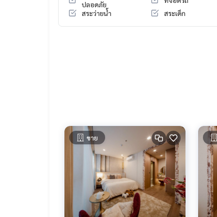
ที่จอดรถ
ปลอดภัย
สระว่ายน้ำ
สระเด็ก
ขาย