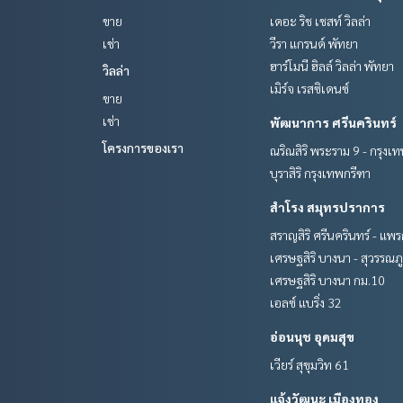
ขาย
เดอะ ริช เชสท์ วิลล่า
เช่า
วีรา แกรนด์ พัทยา
ฮาร์โมนี ฮิลล์ วิลล่า พัทยา
วิลล่า
เมิร์จ เรสซิเดนซ์
ขาย
เช่า
พัฒนาการ ศรีนครินทร์
โครงการของเรา
ณริณสิริ พระราม 9 - กรุงเ
บุราสิริ กรุงเทพกรีฑา
สำโรง สมุทรปราการ
สราญสิริ ศรีนครินทร์ - แพ
เศรษฐสิริ บางนา - สุวรรณภู
เศรษฐสิริ บางนา กม.10
เอลซ์ แบริ่ง 32
อ่อนนุช อุดมสุข
เวียร์ สุขุมวิท 61
แจ้งวัฒนะ เมืองทอง