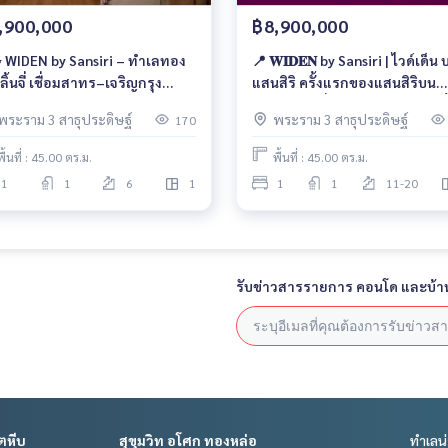
,900,000
฿8,900,000
 WIDEN by Sansiri – ทำเลทอง
📍 𝐖𝐈𝐃𝐄𝐍 by Sansiri | ไวด์เด็น
ิ้นจี่ เชื่อมสาทร–เจริญกรุง
แสนสิริ ครั้งแรกของแสนสิริบน
ยดาย พร้อมสวนสีเขียวและโซน
พระราม 3 ที่ สงบ เรียบหรู และเลี
พระราม 3 สาธุประดิษฐ์
พระราม 3 สาธุประดิษฐ์
170
ว์เลี้ยงเฉพาะ Pet Friendly
สัตว์ได้จริง 🐶
ลางเมือง เริ่ม 8.9 ล้าน 📞065-
พื้นที่ : 45.00 ตร.ม.
พื้นที่ : 45.00 ตร.ม.
6399💚LINE: @wsrcondo
1
1
6
1
1
1
11-20
รับข่าวสารรายการ คอนโด และบ้า
ตหีบ
สุขุมวิท อโศก ทองหล่อ
ทำเลน