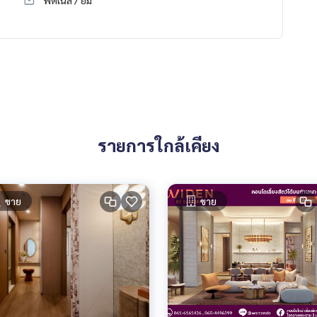
ฟิตเนส / ยิม
รายการใกล้เคียง
ขาย
ขาย