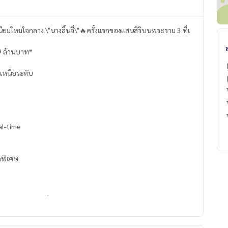
อนโดมิเนียมใหม่ใจกลาง \"นางลิ้นจี่\"🔥ครั้งแรกของแสนสิริบนพระราม 3 ที่เ
.9 ล้านบาท*
ต่เหนือระดับ
al-time
ดพิเศษ
ตว์ได้ #นางลิ้นจี่ #พระราม3 #Sansiri