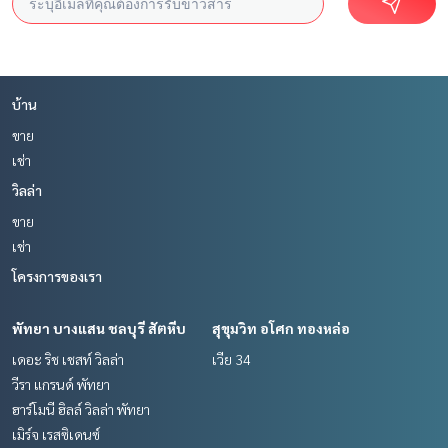
บ้าน
ขาย
เช่า
วิลล่า
ขาย
เช่า
โครงการของเรา
พัทยา บางแสน ชลบุรี สัตหีบ
สุขุมวิท อโศก ทองหล่อ
เดอะ ริช เชสท์ วิลล่า
เวีย 34
วีรา แกรนด์ พัทยา
ฮาร์โมนี ฮิลล์ วิลล่า พัทยา
เมิร์จ เรสซิเดนซ์