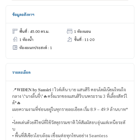
ข้อมูลอสังหาฯ
พื้นที่ : 45.00 ตร.ม.
1 ห้องนอน
1 ห้องน้ำ
ชั้นที่ : 11-20
ห้องอเนกประสงค์ : 1
รายละเอียด
📍𝐖𝐈𝐃𝐄𝐍 𝐛𝐲 𝐒𝐚𝐧𝐬𝐢𝐫𝐢 I ไวด์เด็น บาย แสนสิริ คอนโดมิเนียมใหม่ใจ
กลาง \"นางลิ้นจี่\"🔥ครั้งแรกของแสนสิริบนพระราม 3 ที่เลี้ยงสัตว์ไ
ด้*🔥
เผยความงามที่ซ่อนอยู่ในทุกรายละเอียด เริ่ม 8.9 – 49.9 ล้านบาท*
.
▪️โดดเด่นด้วยดีไซน์ที่ใช้วัสดุธรรมชาติ ให้สัมผัสอบอุ่นแต่เหนือระดั
บ
▪️ พื้นที่สีเขียวโอบล้อม เชื่อมต่อทุกโซนอย่าง Seamless