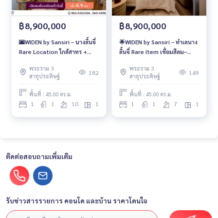
฿8,900,000
฿8,900,000
🌆WIDEN by Sansiri – นางลิ้นจี่
🌟WIDEN by Sansiri – ทำเลนาง
Rare Location ใกล้สาทร +
ลิ้นจี่ Rare Item เชื่อมสีลม–
CBD Pet Friendly พร้อมสวน
สาทร พร้อมสวนส่วนกลางใหญ่
พระราม 3
พระราม 3
ส่วนกลาง เริ่ม 8.9 ล้าน 📞065-
Pet Welcome เริ่ม 8.9 ล้าน 📞
182
149
สาธุประดิษฐ์
สาธุประดิษฐ์
4496399💚LINE: @wsrcondo
065-4496399💚LINE:
@wsrcondo
พื้นที่ : 45.00 ตร.ม.
พื้นที่ : 45.00 ตร.ม.
1
1
10
1
1
1
7
1
ติดต่อสอบถามเพิ่มเติม
รับข่าวสารรายการ คอนโด และบ้าน ราคาโดนใจ