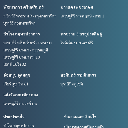
พัฒนาการ ศรีนครินทร์
บางแค เพชรเกษม
ณริณสิริ พระราม 9 - กรุงเทพกรีฑา
เศรษฐสิริ ราชพฤกษ์ - สาย 1
บุราสิริ กรุงเทพกรีฑา
สำโรง สมุทรปราการ
พระราม 3 สาธุประดิษฐ์
สราญสิริ ศรีนครินทร์ - แพรกษา
ไวด์เด็น บาย แสนสิริ
เศรษฐสิริ บางนา - สุวรรณภูมิ
เศรษฐสิริ บางนา กม.10
เอลซ์ แบริ่ง 32
อ่อนนุช อุดมสุข
นวมินทร์ รามอินทรา
เวียร์ สุขุมวิท 61
บุราสิริ จตุโชติ
แจ้งวัฒนะ เมืองทอง
เศรษฐสิริ งามวงศ์วาน
ทำเลน่าสนใจ
ข้อตกลงและเงื่อนไข
สำโรง สมุทรปราการ
นโยบายความเป็นส่วนตัว