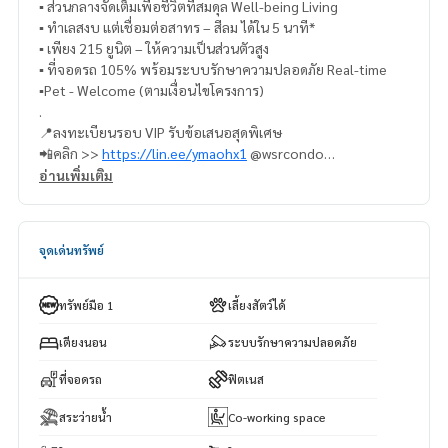
▪️ ส่วนกลางจัดเต็มเพื่อชีวิตที่สมดุล Well-being Living
▪️ ทำเลสงบ แต่เชื่อมต่อสาทร – สีลม ได้ใน 5 นาที*
▪️ เพียง 215 ยูนิต – ให้ความเป็นส่วนตัวสูง
▪️ ที่จอดรถ 105% พร้อมระบบรักษาความปลอดภัย Real-time
▪️Pet - Welcome (ตามเงื่อนไขโครงการ)
.
📍ลงทะเบียนรอบ VIP รับข้อเสนอสุดพิเศษ
📲คลิก >>
https://lin.ee/ymaohx1
@wsrcondo
📞065-4496399,
0616161426
อ่านเพิ่มเติม
.
#WIDENbySansiri #ไวด์เด็นบายแสนสิริ #คอนโดเลี้ยงสัตว์ได้ #น
างลิ้นจี่ #พระราม3 #Sansiri
จุดเด่นทรัพย์
ทรัพย์มือ 1
เลี้ยงสัตว์ได้
เตียงนอน
ระบบรักษาความปลอดภัย
ที่จอดรถ
ฟิตเนส
สระว่ายน้ำ
Co-working space