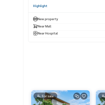
เราพร้อมเปิดประสบการณ์ Exclusive Private Viewin
Highlight
📞
093-1681685
|
065-5639565
💚 LINE: @wsrcondo
New property
👉
https://line.me/ti/p/BdcQgv1VSS
Near Mall
🌟 Harmony Hills — Live Your Best Life in Luxury &
Near Hospital
For sale