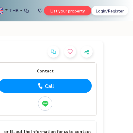
THB
List your property
Login/Register
Contact
Call
or fill out the information for us to contact