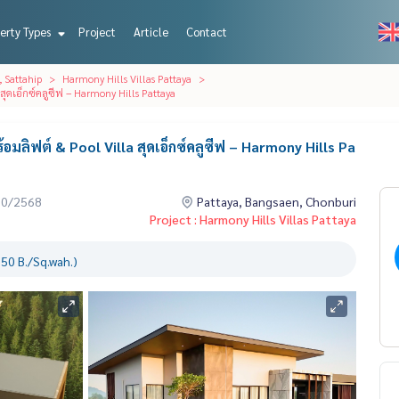
erty Types
Project
Article
Contact
, Sattahip
Harmony Hills Villas Pattaya
สุดเอ็กซ์คลูซีฟ – Harmony Hills Pattaya
มลิฟต์ & Pool Villa สุดเอ็กซ์คลูซีฟ – Harmony Hills Pa
10/2568
Pattaya, Bangsaen, Chonburi
Project : Harmony Hills Villas Pattaya
50 B./Sq.wah.)