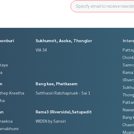
honburi
Sukhumvit, Asoke, Thonglor
Inter
VIA 34
Patta
Chonb
ttaya
Samro
ya
Rama
(River
in
Bang kae, Phetkasem
Sukhu
gthep Kreetha
Setthasiri Ratchapruek - Sai 1
Thong
tha
Patta
Nawam
an
Rama3 (Riverside),Satupadit
Bang 
hraeksa
WIDEN by Sansiri
Chaen
varnabhumi
Muan