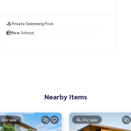
g สำหรับคุณ
Private Swimming Pool
Near School
 Serenity 🌿
Nearby Items
For sale
For sale