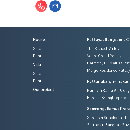
House
Pattaya, Bangsaen, C
Sale
The Richest Valley
Rent
Veera Grand Pattaya
Harmony Hills Villas Pa
Villa
Merge Residence Patta
Sale
Rent
Pattanakan, Srinakar
Our project
Narinsiri Rama 9 - Krun
Burasiri Krungthepkree
Samrong, Samut Prak
Saransiri Srinakarin - P
Setthasiri Bangna - Su