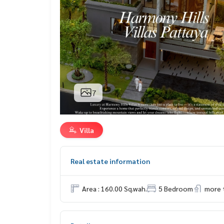
7
Villa
Real estate information
Area : 160.00 Sq.wah.
5 Bedroom
more 