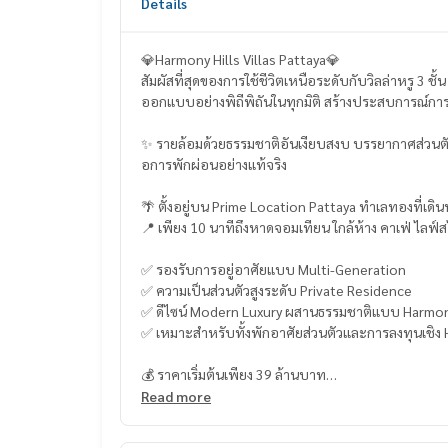
Details
💎Harmony Hills Villas Pattaya💎
สัมผัสที่สุดของการใช้ชีวิตเหนือระดับกับวิลล่าหรู 3 ชั
ออกแบบอย่างพิถีพิถันในทุกมิติ สร้างประสบการณ์การอ
✨ รายล้อมด้วยธรรมชาติอันเงียบสงบ บรรยากาศส่วนตัว ร
อการพักผ่อนอย่างแท้จริง
🌴 ตั้งอยู่บน Prime Location Pattaya ทำเลทองที่เดิ
📍 เพียง 10 นาทีถึงหาดจอมเทียน ใกล้ห้าง คาเฟ่ ไลฟ์
✅ รองรับการอยู่อาศัยแบบ Multi-Generation
✅ ความเป็นส่วนตัวสูงระดับ Private Residence
✅ ดีไซน์ Modern Luxury ผสานธรรมชาติแบบ Harmon
✅ เหมาะสำหรับทั้งพักอาศัยส่วนตัวและการลงทุนเชิง
💰 ราคาเริ่มต้นเพียง 39 ล้านบาท
Read more
คุ้มค่ากับการถือครองสินทรัพย์อสังหาหรูในเมืองท่องเ
✨ สัมผัสความสง่างามเหนือระดับของ Harmony Hills ด