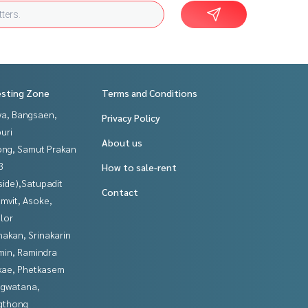
esting Zone
Terms and Conditions
ya, Bangsaen,
Privacy Policy
uri
About us
ng, Samut Prakan
3
How to sale-rent
side),Satupadit
Contact
mvit, Asoke,
lor
nakan, Srinakarin
in, Ramindra
kae, Phetkasem
gwatana,
gthong