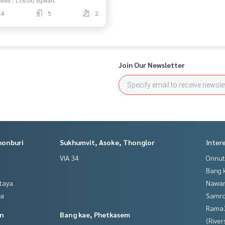
Area : 118.00 Sq.wah.
4
5
2
Join Our Newsletter
honburi
Sukhumvit, Asoke, Thonglor
Inter
VIA 34
Onnut
Bang 
ttaya
Nawam
ya
Samro
Rama
in
Bang kae, Phetkasem
(River