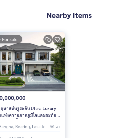
Nearby Items
For sale
0,000,000
 คฤหาสน์หรูระดับ Ultra Luxury
สุดแห่งความภาคภูมิใจและสะท้อน
มสำเร็จขั้นสูงสุด NARASIRI
Bangna, Bearing, Lasalle
41
นา กม.10 เริ่ม 60 ลบ.* ทัก Line:
banliv