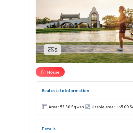
5
House
Real estate information
Area : 53.30 Sq.wah.
Usable area : 165.00 S
Details