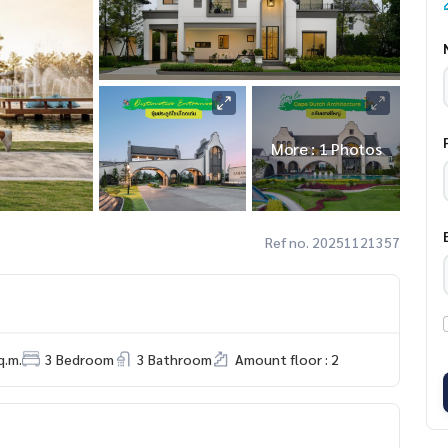
More : 1 Photos
Ref no. 20251121357
q.m.
3 Bedroom
3 Bathroom
Amount floor : 2