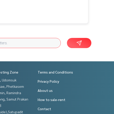
esting Zone
Terms and Conditions
, Udomsuk
Privacy Policy
kae, Phetkasem
About us
in, Ramindra
ng, Samut Prakan
How to sale-rent
3
Contact
side),Satupadit