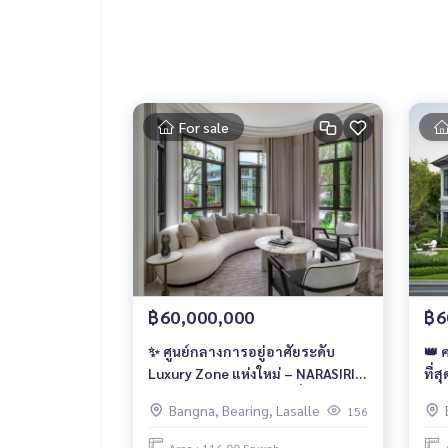
For sale
฿60,000,000
฿6
✨ ศูนย์กลางการอยู่อาศัยระดับ
​👑
Luxury Zone แห่งใหม่ – NARASIRI
ที่
Bangna KM.10 สำหรับผู้ที่มองไกล
ควา
Bangna, Bearing, Lasalle
156
กว่าความหรูหรา 📞 061-6161426 |
บาง
065-4496399 💚 LINE: @wsrcondo
@ur