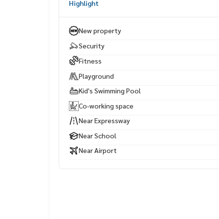
Highlight
🏠 บ้านขนาดใหญ่ ฟังก์ชันเพื่อครอบครัวจริง
พื้นที่ใช้สอย 165 – 243 ตร.ม.
New property
แบบบ้านโปร่ง โล่ง อยู่สบาย
Security
📍 ทำเลบางนา…ครบทุกด้านของการใช้ชีวิต
Fitness
-ใกล้ ทางด่วนบางนา เดินทางเข้าเมืองง่าย
Playground
เดินทางสะดวกถึง สนามบินสุวรรณภูมิ
-รายล้อมด้วย Mega Bangna, คอมมูนิตี้มอลล์, โรงพย
Kid's Swimming Pool
-ใกล้นิคมอุตสาหกรรมบางพลี
Co-working space
-เชื่อมต่อ สุขุมวิท ได้สะดวก
ครบทั้งชีวิตเมือง + ชีวิตครอบครัวอย่างแท้จริง
Near Expressway
Near School
💥 ราคาเริ่มต้นเพียง 7.59 ล้านบาท*
Near Airport
📲 สนใจนัดชมบ้านจริง / ขอข้อมูลเพิ่มเติม
📞
061-6161426
|
065-4496399
🟩 LINE: @wsrcondo👉
https://lin.ee/LdO4BSV