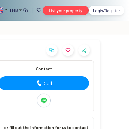
THB
List your property
Login/Register
Contact
Call
or fill out the information for us to contact