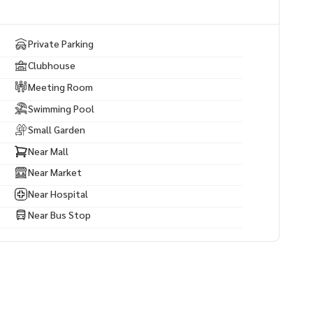
Private Parking
Clubhouse
Meeting Room
Swimming Pool
าบาล และโรงเรียนนานาชาติ
Small Garden
Near Mall
Near Market
Near Hospital
Near Bus Stop