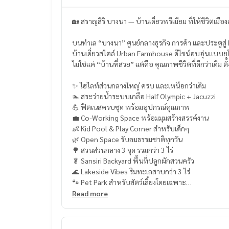
🏡 สราญสิริ บางนา — บ้านเดี่ยวพรีเมียม ที่ให้ชีวิตเมื
บนทำเล “บางนา” ศูนย์กลางธุรกิจ การค้า และประตูสู่
บ้านเดี่ยวสไตล์ Urban Farmhouse ดีไซน์อบอุ่นแบบยุ
ไม่ใช่แค่ “บ้านที่สวย” แต่คือ คุณภาพชีวิตที่ดีกว่าเดิม ต
✨ ไฮไลท์ส่วนกลางใหญ่ ครบ และเหนือกว่าเดิม
🏊 สระว่ายน้ำระบบเกลือ Half Olympic + Jacuzzi
💪 ฟิตเนสครบชุด พร้อมอุปกรณ์คุณภาพ
💼 Co-Working Space พร้อมมุมสร้างสรรค์งาน
👶 Kid Pool & Play Corner สำหรับเด็กๆ
🌿 Open Space รับลมธรรมชาติทุกวัน
🌳 สวนส่วนกลาง 3 จุด รวมกว่า 3 ไร่
🥬 Sansiri Backyard พื้นที่ปลูกผักสวนครัว
🌊 Lakeside Vibes ริมทะเลสาบกว่า 3 ไร่
🐾 Pet Park สำหรับสัตว์เลี้ยงโดยเฉพาะ
ทุกมุมออกแบบให้ “พักผ่อนจริงได้ทุกวัน”
Read more
🔐 ความปลอดภัย – Home Security เต็มระบบ
ตอบโจทย์การอยู่อาศัยที่อุ่นใจยิ่งขึ้นในทุกช่วงเวลา