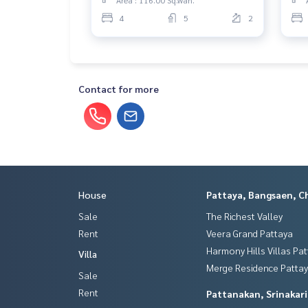
Area : 116.00 Sq.wah.
4
5
2
Contact for more
House
Pattaya, Bangsaen, C
Sale
The Richest Valley
Rent
Veera Grand Pattaya
Harmony Hills Villas Pa
Villa
Merge Residence Patta
Sale
Rent
Pattanakan, Srinakar