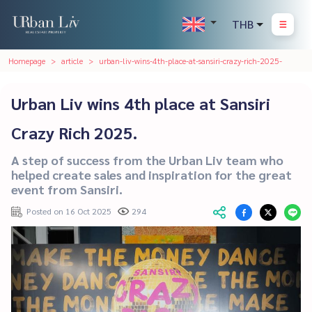
THB
Homepage
article
urban-liv-wins-4th-place-at-sansiri-crazy-rich-2025-
Urban Liv wins 4th place at Sansiri
Crazy Rich 2025.
A step of success from the Urban Liv team who
helped create sales and inspiration for the great
event from Sansiri.
Posted on 16 Oct 2025
294