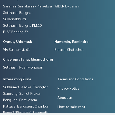
Saransiri Srinakarin - Phraeksa
WIDEN by Sansiri
Setthasiri Bangna -
Suvarnabhumi
Setthasiri Bangna KM.10
ELSE Bearing 32
Onnut, Udomsuk
Nawamin, Ramindra
VIA Sukhumvit 61
Burasiri Chatuchot
Chaengwatana, Muangthong
Setthasiri Ngamwongwan
Interesting Zone
Terms and Conditions
Sukhumvit, Asoke, Thonglor
Privacy Policy
Samrong, Samut Prakan
About us
Bang kae, Phetkasem
Pattaya, Bangsaen, Chonburi
How to sale-rent
Rama3 (Riverside),Satupadit