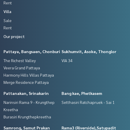
Rent
Villa
Sale
Rent
Our project
Pattaya, Bangsaen, Chonburi
Sukhumvit, Asoke, Thonglor
The Richest Valley
VIA 34
Veera Grand Pattaya
Harmony Hills Villas Pattaya
Merge Residence Pattaya
Pattanakan, Srinakarin
Bang kae, Phetkasem
Narinsiri Rama 9 - Krungthep
Setthasiri Ratchapruek - Sai 1
Kreetha
Burasiri Krungthepkreetha
Samrong, Samut Prakan
Rama3 (Riverside),Satupadit