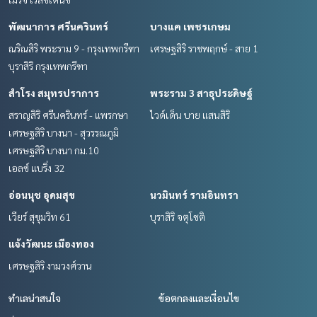
พัฒนาการ ศรีนครินทร์
บางแค เพชรเกษม
ณริณสิริ พระราม 9 - กรุงเทพกรีฑา
เศรษฐสิริ ราชพฤกษ์ - สาย 1
บุราสิริ กรุงเทพกรีฑา
สำโรง สมุทรปราการ
พระราม 3 สาธุประดิษฐ์
สราญสิริ ศรีนครินทร์ - แพรกษา
ไวด์เด็น บาย แสนสิริ
เศรษฐสิริ บางนา - สุวรรณภูมิ
เศรษฐสิริ บางนา กม.10
เอลซ์ แบริ่ง 32
อ่อนนุช อุดมสุข
นวมินทร์ รามอินทรา
เวียร์ สุขุมวิท 61
บุราสิริ จตุโชติ
แจ้งวัฒนะ เมืองทอง
เศรษฐสิริ งามวงศ์วาน
ทำเลน่าสนใจ
ข้อตกลงและเงื่อนไข