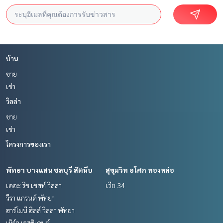
บ้าน
ขาย
เช่า
วิลล่า
ขาย
เช่า
โครงการของเรา
พัทยา บางแสน ชลบุรี สัตหีบ
สุขุมวิท อโศก ทองหล่อ
เดอะ ริช เชสท์ วิลล่า
เวีย 34
วีรา แกรนด์ พัทยา
ฮาร์โมนี ฮิลล์ วิลล่า พัทยา
เมิร์จ เรสซิเดนซ์