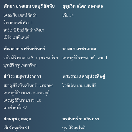
พัทยา บางแสน ชลบุรี สัตหีบ
สุขุมวิท อโศก ทองหล่อ
เดอะ ริช เชสท์ วิลล่า
เวีย 34
วีรา แกรนด์ พัทยา
ฮาร์โมนี ฮิลล์ วิลล่า พัทยา
เมิร์จ เรสซิเดนซ์
พัฒนาการ ศรีนครินทร์
บางแค เพชรเกษม
ณริณสิริ พระราม 9 - กรุงเทพกรีฑา
เศรษฐสิริ ราชพฤกษ์ - สาย 1
บุราสิริ กรุงเทพกรีฑา
สำโรง สมุทรปราการ
พระราม 3 สาธุประดิษฐ์
สราญสิริ ศรีนครินทร์ - แพรกษา
ไวด์เด็น บาย แสนสิริ
เศรษฐสิริ บางนา - สุวรรณภูมิ
เศรษฐสิริ บางนา กม.10
เอลซ์ แบริ่ง 32
อ่อนนุช อุดมสุข
นวมินทร์ รามอินทรา
เวียร์ สุขุมวิท 61
บุราสิริ จตุโชติ