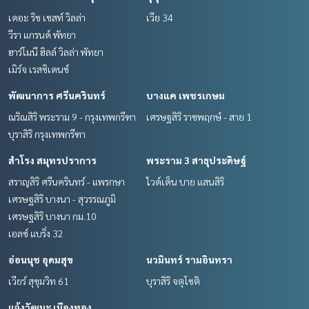
เดอะ ริช เชสท์ วิลล่า
เวีย 34
วีรา แกรนด์ พัทยา
ฮาร์โมนี ฮิลล์ วิลล่า พัทยา
เมิร์จ เรสซิเดนซ์
พัฒนาการ ศรีนครินทร์
บางแค เพชรเกษม
ณริณสิริ พระราม 9 - กรุงเทพกรีฑา
เศรษฐสิริ ราชพฤกษ์ - สาย 1
บุราสิริ กรุงเทพกรีฑา
สำโรง สมุทรปราการ
พระราม 3 สาธุประดิษฐ์
สราญสิริ ศรีนครินทร์ - แพรกษา
ไวด์เด็น บาย แสนสิริ
เศรษฐสิริ บางนา - สุวรรณภูมิ
เศรษฐสิริ บางนา กม.10
เอลซ์ แบริ่ง 32
อ่อนนุช อุดมสุข
นวมินทร์ รามอินทรา
เวียร์ สุขุมวิท 61
บุราสิริ จตุโชติ
แจ้งวัฒนะ เมืองทอง