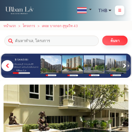
THB
หน้าแรก
โครงการ
เดอะ บางกอก สุขุมวิท 43
ค้นหา