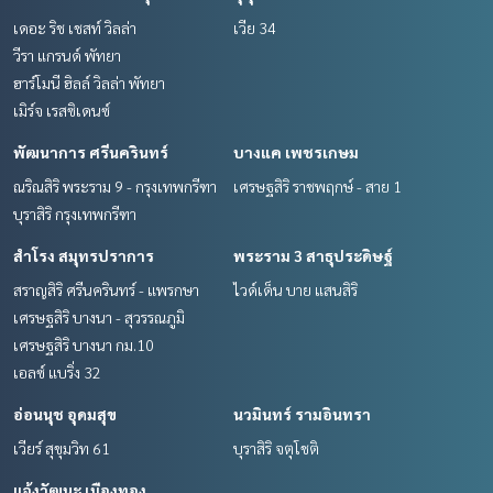
เดอะ ริช เชสท์ วิลล่า
เวีย 34
วีรา แกรนด์ พัทยา
ฮาร์โมนี ฮิลล์ วิลล่า พัทยา
เมิร์จ เรสซิเดนซ์
พัฒนาการ ศรีนครินทร์
บางแค เพชรเกษม
ณริณสิริ พระราม 9 - กรุงเทพกรีฑา
เศรษฐสิริ ราชพฤกษ์ - สาย 1
บุราสิริ กรุงเทพกรีฑา
สำโรง สมุทรปราการ
พระราม 3 สาธุประดิษฐ์
สราญสิริ ศรีนครินทร์ - แพรกษา
ไวด์เด็น บาย แสนสิริ
เศรษฐสิริ บางนา - สุวรรณภูมิ
เศรษฐสิริ บางนา กม.10
เอลซ์ แบริ่ง 32
อ่อนนุช อุดมสุข
นวมินทร์ รามอินทรา
เวียร์ สุขุมวิท 61
บุราสิริ จตุโชติ
แจ้งวัฒนะ เมืองทอง