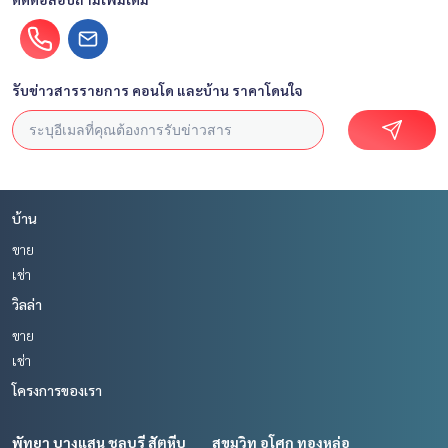
รับข่าวสารรายการ คอนโด และบ้าน ราคาโดนใจ
บ้าน
ขาย
เช่า
วิลล่า
ขาย
เช่า
โครงการของเรา
พัทยา บางแสน ชลบุรี สัตหีบ
สุขุมวิท อโศก ทองหล่อ