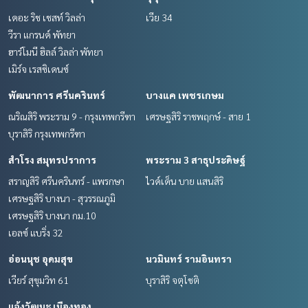
เดอะ ริช เชสท์ วิลล่า
เวีย 34
วีรา แกรนด์ พัทยา
ฮาร์โมนี ฮิลล์ วิลล่า พัทยา
เมิร์จ เรสซิเดนซ์
พัฒนาการ ศรีนครินทร์
บางแค เพชรเกษม
ณริณสิริ พระราม 9 - กรุงเทพกรีฑา
เศรษฐสิริ ราชพฤกษ์ - สาย 1
บุราสิริ กรุงเทพกรีฑา
สำโรง สมุทรปราการ
พระราม 3 สาธุประดิษฐ์
สราญสิริ ศรีนครินทร์ - แพรกษา
ไวด์เด็น บาย แสนสิริ
เศรษฐสิริ บางนา - สุวรรณภูมิ
เศรษฐสิริ บางนา กม.10
เอลซ์ แบริ่ง 32
อ่อนนุช อุดมสุข
นวมินทร์ รามอินทรา
เวียร์ สุขุมวิท 61
บุราสิริ จตุโชติ
แจ้งวัฒนะ เมืองทอง