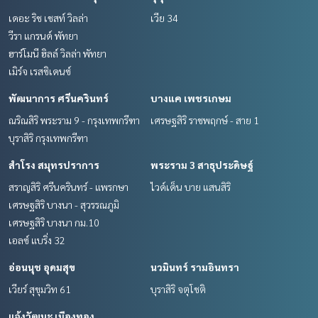
เดอะ ริช เชสท์ วิลล่า
เวีย 34
วีรา แกรนด์ พัทยา
ฮาร์โมนี ฮิลล์ วิลล่า พัทยา
เมิร์จ เรสซิเดนซ์
พัฒนาการ ศรีนครินทร์
บางแค เพชรเกษม
ณริณสิริ พระราม 9 - กรุงเทพกรีฑา
เศรษฐสิริ ราชพฤกษ์ - สาย 1
บุราสิริ กรุงเทพกรีฑา
สำโรง สมุทรปราการ
พระราม 3 สาธุประดิษฐ์
สราญสิริ ศรีนครินทร์ - แพรกษา
ไวด์เด็น บาย แสนสิริ
เศรษฐสิริ บางนา - สุวรรณภูมิ
เศรษฐสิริ บางนา กม.10
เอลซ์ แบริ่ง 32
อ่อนนุช อุดมสุข
นวมินทร์ รามอินทรา
เวียร์ สุขุมวิท 61
บุราสิริ จตุโชติ
แจ้งวัฒนะ เมืองทอง