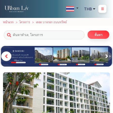
THB
หน้าแรก
โครงการ
เดอะ บางกอก ถนนทรัพย์
ค้นหา