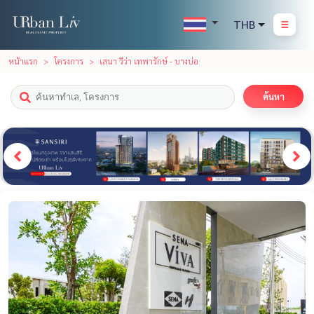
THB
หน้าแรก
โครงการ
เสนา วีว่า เทพารักษ์ - บางบ่อ
ค้นหา