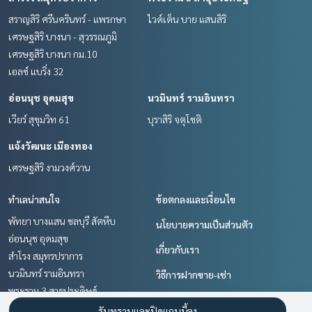
สราญสิริ ศรีนครินทร์ - แพรกษา
ไวด์เด็น บาย แสนสิริ
เศรษฐสิริ บางนา - สุวรรณภูมิ
เศรษฐสิริ บางนา กม.10
เอลซ์ แบริ่ง 32
อ่อนนุช อุดมสุข
นวมินทร์ รามอินทรา
เวียร์ สุขุมวิท 61
บุราสิริ จตุโชติ
แจ้งวัฒนะ เมืองทอง
เศรษฐสิริ งามวงศ์วาน
ทำเลน่าสนใจ
ข้อตกลงและเงื่อนไข
พัทยา บางแสน ชลบุรี สัตหีบ
นโยบายความเป็นส่วนตัว
อ่อนนุช อุดมสุข
เกี่ยวกับเรา
สำโรง สมุทรปราการ
นวมินทร์ รามอินทรา
วิธีการฝากขาย-เช่า
พระราม 3 สาธุประดิษฐ์
ติดต่อ
สุขุมวิท อโศก ทองหล่อ
รับทราบและปิดแถบนี้ลง