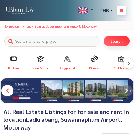
THB
Homepage
Ladkrabang, Suwannaphum Airport, Motorway
Search
Kitchen
Near School
Playground
Fitness
Clubhouse
Appliances
All Real Estate Listings for for sale and rent in
locationLadkrabang, Suwannaphum Airport,
Motorway