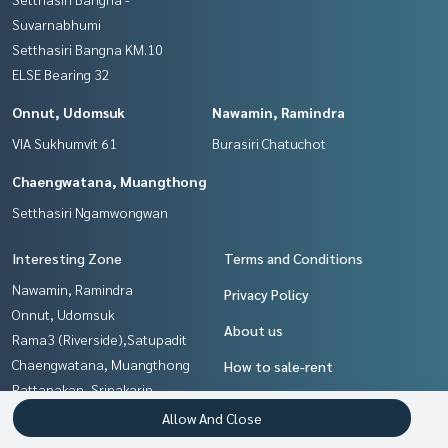
Suvarnabhumi
Setthasiri Bangna KM.10
ELSE Bearing 32
Onnut, Udomsuk
Nawamin, Ramindra
VIA Sukhumvit 61
Burasiri Chatuchot
Chaengwatana, Muangthong
Setthasiri Ngamwongwan
Interesting Zone
Terms and Conditions
Nawamin, Ramindra
Privacy Policy
Onnut, Udomsuk
About us
Rama3 (Riverside),Satupadit
Chaengwatana, Muangthong
How to sale-rent
Pattanakan, Srinakarin
Contact
Sukhumvit, Asoke, Thonglor
Allow And Close
Bang kae, Phetkasem