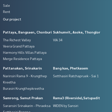
Sale
Rent
Our project
Pattaya, Bangsaen, Chonburi
Sukhumvit, Asoke, Thonglor
The Richest Valley
VIA 34
Veera Grand Pattaya
Harmony Hills Villas Pattaya
Merge Residence Pattaya
Pattanakan, Srinakarin
Bang kae, Phetkasem
Narinsiri Rama 9 - Krungthep
Setthasiri Ratchapruek - Sai 1
Kreetha
Burasiri Krungthepkreetha
Samrong, Samut Prakan
Rama3 (Riverside),Satupadit
Saransiri Srinakarin - Phraeksa
WIDEN by Sansiri
Setthasiri Bangna -