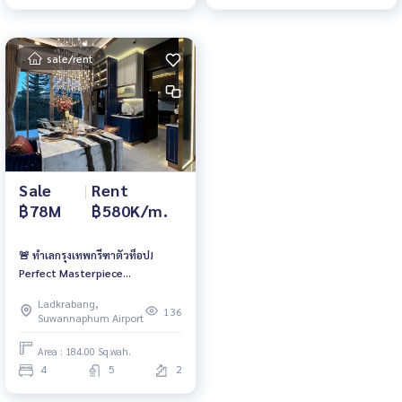
sale/rent
Sale
|
Rent
฿78M
฿580K/m.
🚨 ทำเลกรุงเทพกรีฑาตัวท็อป!
Perfect Masterpiece
กรุงเทพกรีฑา | 78 ลบ. | เช่า 580K/
Ladkrabang,
เดือน 📱 061-6161426 / 065-
136
Suwannaphum Airport
4496399 | 🆔 @whitesand
Area : 184.00 Sq.wah.
4
5
2