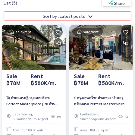
List (5)
Share
Sort by : Latest posts
sale/rent
sale/rent
Sale
|
Rent
Sale
|
Rent
฿78M
฿580K/m.
฿78M
฿580K/m.
🚀 ทำเลเศรษฐีกรุงเทพกรีฑา!
⚡ กรุงเทพกรีฑาทำเลทอง บ้านหรู
Perfect Masterpiece | 78 ล้าน
พร้อมสระ Perfect Masterpiece |
บาท | เช่า 580,000/เดือน 📱061-
78 ลบ. | 580K/เดือน 📱 061-
Ladkrabang,
Ladkrabang,
6161426 / 065-4496399 | 🆔
6161426 / 065-4496399 | 🆔
85
81
Suwannaphum Airport
Suwannaphum Airport
@whitesand
@whitesand
Area : 184.00 Sq.wah.
Area : 184.00 Sq.wah.