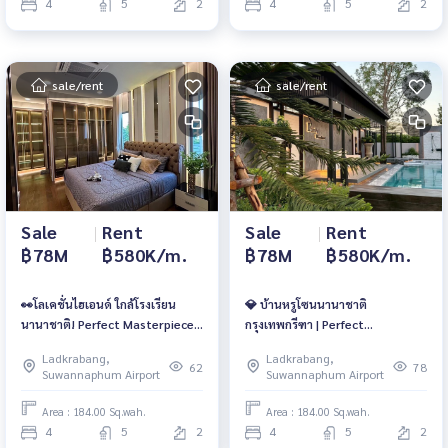
4
5
2
4
5
2
sale/rent
sale/rent
Sale
|
Rent
Sale
|
Rent
฿78M
฿580K/m.
฿78M
฿580K/m.
👀โลเคชั่นไฮเอนด์ ใกล้โรงเรียน
💎 บ้านหรูโซนนานาชาติ
นานาชาติ! Perfect Masterpiece
กรุงเทพกรีฑา | Perfect
กรุงเทพกรีฑา | 78 ลบ. | 580K 📱
Masterpiece | 78 ลบ. | เช่า
Ladkrabang,
Ladkrabang,
061-6161426 / 065-4496399 | 🆔
580,000/เดือน 📱 061-6161426 /
62
78
Suwannaphum Airport
Suwannaphum Airport
@whitesand
065-4496399 | 🆔@whitesand
Area : 184.00 Sq.wah.
Area : 184.00 Sq.wah.
4
5
2
4
5
2