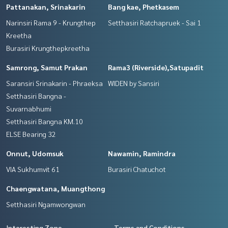
Pattanakan, Srinakarin
Bang kae, Phetkasem
Narinsiri Rama 9 - Krungthep
Setthasiri Ratchapruek - Sai 1
Kreetha
Burasiri Krungthepkreetha
Samrong, Samut Prakan
Rama3 (Riverside),Satupadit
Saransiri Srinakarin - Phraeksa
WIDEN by Sansiri
Setthasiri Bangna -
Suvarnabhumi
Setthasiri Bangna KM.10
ELSE Bearing 32
Onnut, Udomsuk
Nawamin, Ramindra
VIA Sukhumvit 61
Burasiri Chatuchot
Chaengwatana, Muangthong
Setthasiri Ngamwongwan
Interesting Zone
Terms and Conditions