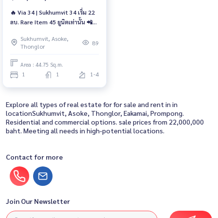
🔥 Via 34 | Sukhumvit 34 เริ่ม 22
ลบ. Rare Item 45 ยูนิตเท่านั้น 📲
065-4496399 ,065-5639565 |
Sukhumvit, Asoke,
LINE: @wsrcondo
89
Thonglor
Area : 44.75 Sq.m.
1
1
1-4
Explore all types of real estate for for sale and rent in in
locationSukhumvit, Asoke, Thonglor, Eakamai, Prompong.
Residential and commercial options. sale prices from 22,000,000
baht. Meeting all needs in high-potential locations.
Contact for more
Join Our Newsletter