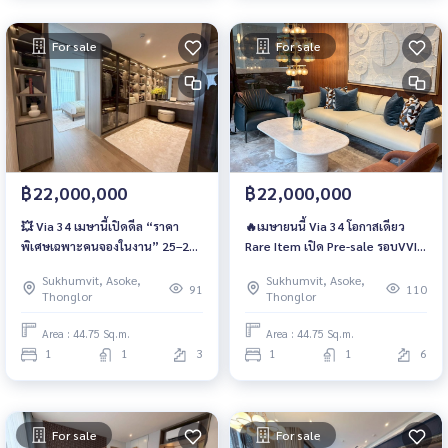
For sale
For sale
฿22,000,000
฿22,000,000
💥 Via 34 เมษานี้เปิดดีล “ราคา
🔥เมษายนนี้ Via 34 โอกาสเดียว
พิเศษเฉพาะคนจองในงาน” 25–26
Rare Item เปิด Pre-sale รอบVVIP
ทำเลใกล้ BTS ทองหล่อ📲 093-
25–26 เท่านั้น เริ่ม 22 ลบ. 📲 093-
Sukhumvit, Asoke,
Sukhumvit, Asoke,
1681685 / 061-6166142 | LINE :
1681685 / 061-6166142 | LINE :
91
110
Thonglor
Thonglor
@wsrcondo
@wsrcondo
Area : 44.75 Sq.m.
Area : 44.75 Sq.m.
1
1
3
1
1
6
For sale
For sale