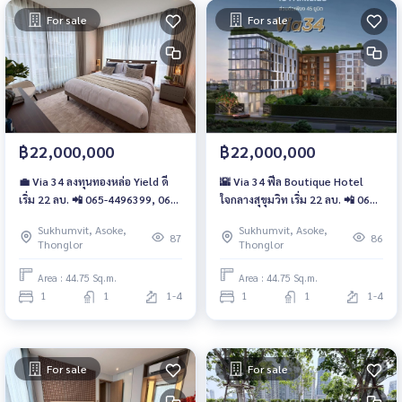
For sale
For sale
฿22,000,000
฿22,000,000
💼 Via 34 ลงทุนทองหล่อ Yield ดี
🌇 Via 34 ฟีล Boutique Hotel
เริ่ม 22 ลบ. 📲 065-4496399, 065-
ใจกลางสุขุมวิท เริ่ม 22 ลบ. 📲 065-
5639565 | LINE: @wsrcondo
4496399 ,065-5639565 | LINE:
Sukhumvit, Asoke,
Sukhumvit, Asoke,
@wsrcondo
87
86
Thonglor
Thonglor
Area : 44.75 Sq.m.
Area : 44.75 Sq.m.
1
1
1-4
1
1
1-4
For sale
For sale