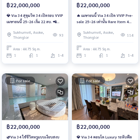
฿22,000,000
฿22,000,000
💎 Via 34 สุขุมวิท 34 เปิดรอบ VVIP
🔥 เมษายนนี้ Via 34 เปิด VVIP Pre-
เมษายนนี้ 25–26 เริ่ม 22 ลบ. 📲
sale 25–26 เท่านั้น Rare Item 45
093-1681685 / 061-6166142 |
ยูนิต 📲 093-1681685 / 061-
Sukhumvit, Asoke,
Sukhumvit, Asoke,
LINE : @wsrcondo
6166142 | LINE: @wsrcondo
93
114
Thonglor
Thonglor
Area : 44.75 Sq.m.
Area : 44.75 Sq.m.
1
1
1-4
1
1
1-4
For sale
For sale
฿22,000,000
฿22,000,000
🌿Via 34 ใช้ชีวิตหรูแบบเงียบสงบ
💎 Via 34 คอนโด Luxury ระดับฟีล