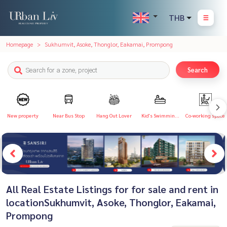
THB
Homepage
Sukhumvit, Asoke, Thonglor, Eakamai, Prompong
Search
New property
Near Bus Stop
Hang Out Lover
Kid's Swimming
Co-working space
Pool
All Real Estate Listings for for sale and rent in
locationSukhumvit, Asoke, Thonglor, Eakamai,
Prompong