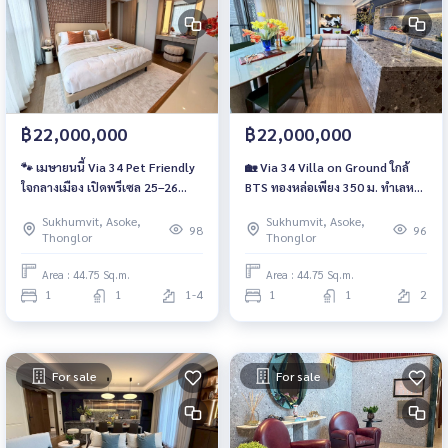
฿22,000,000
฿22,000,000
🐾 เมษายนนี้ Via 34 Pet Friendly
🏡 Via 34 Villa on Ground ใกล้
ใจกลางเมือง เปิดพรีเซล 25–26
BTS ทองหล่อเพียง 350 ม. ทำเลหา
เท่านั้น 📲 093-1681685 / 061-
ยาก เปิด VVIP เมษายน 25–26 เริ่ม
Sukhumvit, Asoke,
Sukhumvit, Asoke,
6166142 | LINE : @wsrcondo
22 ลบ*📲 093-1681685 / 061-
98
96
Thonglor
Thonglor
6166142 | LINE : @wsrcondo
Area : 44.75 Sq.m.
Area : 44.75 Sq.m.
1
1
1-4
1
1
2
For sale
For sale