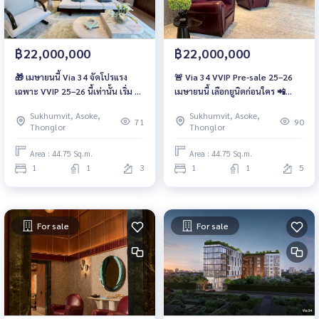
฿22,000,000
฿22,000,000
🎁 เมษายนนี้ Via 34 จัดโปรแรง
🚨 Via 34 VVIP Pre-sale 25–26
เฉพาะ VVIP 25–26 นี้เท่านั้น เริ่ม 22
เมษายนนี้ เลือกยูนิตก่อนใคร 📲
ลบ เท่านั้น 📲 093-1681685 / 061-
093-1681685 / 061-6166142 |
Sukhumvit, Asoke,
Sukhumvit, Asoke,
6166142 | LINE : @wsrcondo
LINE : @wsrcondo
71
90
Thonglor
Thonglor
Area : 44.75 Sq.m.
Area : 44.75 Sq.m.
1
1
3
1
1
5
For sale
For sale