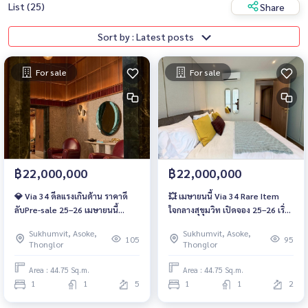
List (25)
Share
Sort by : Latest posts
For sale
For sale
฿22,000,000
฿22,000,000
💎 Via 34 ดีลแรงเกินต้าน ราคาดี
💥 เมษายนนี้ Via 34 Rare Item
ลับPre-sale 25–26 เมษายนนี้
ใจกลางสุขุมวิท เปิดจอง 25–26 เริ่ม
เท่านั้น📲 093-1681685 / 061-
22 ลบ*📲 093-1681685 / 061-
Sukhumvit, Asoke,
Sukhumvit, Asoke,
6166142 | LINE : @wsrcondo
6166142 | LINE : @wsrcondo
105
95
Thonglor
Thonglor
Area : 44.75 Sq.m.
Area : 44.75 Sq.m.
1
1
5
1
1
2