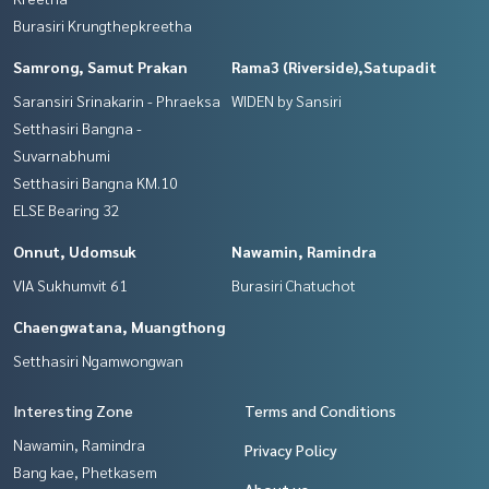
Burasiri Krungthepkreetha
Samrong, Samut Prakan
Rama3 (Riverside),Satupadit
Saransiri Srinakarin - Phraeksa
WIDEN by Sansiri
Setthasiri Bangna -
Suvarnabhumi
Setthasiri Bangna KM.10
ELSE Bearing 32
Onnut, Udomsuk
Nawamin, Ramindra
VIA Sukhumvit 61
Burasiri Chatuchot
Chaengwatana, Muangthong
Setthasiri Ngamwongwan
Interesting Zone
Terms and Conditions
Nawamin, Ramindra
Privacy Policy
Bang kae, Phetkasem
About us