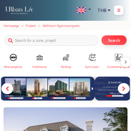
THB
Homepage
Project
Setthasiri Ngamwongwan
Search
New property
Clubhouse
Parking
Gym Lover
Co-working space