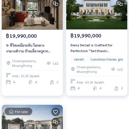
฿19,990,000
฿19,990,000
Every Detail is Crafted for
✨ ชีวิตเหนือระดับ ใจกลาง
Perfection “Setthasiri
งามวงศ์วาน บ้านเดี่ยวหรูจาก
งามวงศ์วาน” บ้านหรูเหนือกาลเวลา
Sansiri สไตล์ Georgian Revival
sansiri
Luxurious house, good l
Chaengwatana,
เริ่มต้น 14.99 ล้านบาท ดีไซน์สง่า
สง่างาม เรียบหรู และเป็นส่วนตัว
143
Muangthong
Chaengwatana,
งามทุกองศา ใกล้ทางด่วนศรีรัชเพียง
เริ่ม 14.99 ล้านบาท
165
Muangthong
2 นาที
Area : 63.20 Sq.wah.
4
4
2
Area : 63.20 Sq.wah.
4
4
2
For sale