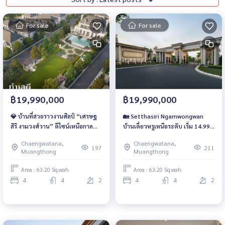
For sale
For sale
฿19,990,000
฿19,990,000
💎 บ้านที่สวยราวงานศิลป์ “เศรษฐ
🏡 Setthasiri Ngamwongwan
สิริ งามวงศ์วาน” ดีไซน์เหนือกาล
บ้านเดี่ยวหรูเหนือระดับ เริ่ม 14.99–
เวลา ฟังก์ชันครบ ตอบโจทย์ทุกเจ
40 ล้านบาท ออกแบบด้วยแรง
Chaengwatana,
Chaengwatana,
เนอเรชัน ราคาเริ่มต้นเพียง 14.99
บันดาลใจจาก Georgian Design ที่
197
211
Muangthong
Muangthong
ล้านบาท
งดงามเหนือกาลเวลา
Area : 63.20 Sq.wah.
Area : 63.20 Sq.wah.
4
4
2
4
4
2