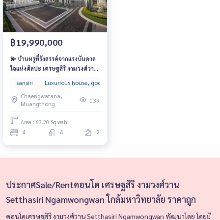
฿19,990,000
💫 บ้านหรูที่รังสรรค์จากแรงบันดาล
ใจแห่งศิลปะ เศรษฐสิริ งามวงศ์วาน
เริ่ม 14.99 ล้านบาท ตอบโจทย์ทั้ง
sansiri
Luxurious house, good location
super luxuly
Single house
ความภูมิฐานและความอบอุ่นของ
Chaengwatana,
ครอบครัว
139
Muangthong
Area : 63.20 Sq.wah.
4
4
2
ประกาศSale/Rentคอนโด เศรษฐสิริ งามวงศ์วาน
Setthasiri Ngamwongwan ใกล้มหาวิทยาลัย ราคาถูก
คอนโดเศรษฐสิริ งามวงศ์วาน Setthasiri Ngamwongwan
พัฒนาโดย
โดยมี