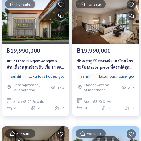
For sale
For sale
฿19,990,000
฿19,990,000
🏡 Setthasiri Ngamwongwan
💎 เศรษฐสิริ งามวงศ์วาน บ้านเดี่ยว
บ้านเดี่ยวหรูเหนือระดับ เริ่ม 14.99–
ระดับ Masterpiece ที่คราฟต์ทุก
40 ล้านบาท ออกแบบด้วยแรง
ดีเทล เพื่อชีวิตสมบูรณ์แบบ เริ่ม
sansiri
Luxurious house, good location
sansiri
super luxuly
Luxurious house, good l
Single house
บันดาลใจจาก Georgian Design ที่
14.99 ล้านบาท* 📞 061-6161426
Chaengwatana,
Chaengwatana,
งดงามเหนือกาลเวลา
160
218
Muangthong
Muangthong
Area : 63.20 Sq.wah.
Area : 63.20 Sq.wah.
4
4
2
4
4
2
For sale
For sale